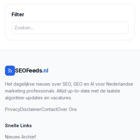
boodschappen of producten, wat leidt tot betere campagne-
optimalisatie.
Filter
SEOFeeds
.nl
Het dagelijkse nieuws over SEO, GEO en AI voor Nederlandse
marketing professionals. Altijd up-to-date met de laatste
algoritme-updates en vacatures.
Privacy
Disclaimer
Contact
Over Ons
Snelle Links
Nieuws Archief