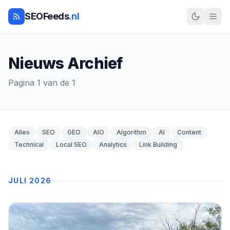
SEOFeeds
.nl
Nieuws Archief
Pagina 1 van de 1
Alles
SEO
GEO
AIO
Algorithm
AI
Content
Technical
Local SEO
Analytics
Link Building
JULI 2026