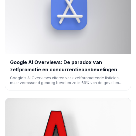
Google AI Overviews: De paradox van
zelfpromotie en concurrentieaanbevelingen
Google's AI Overviews citeren vaak zelfpromotende listicles,
maar verrassend genoeg bevelen ze in 69% van de gevallen
ook concurrenten aan. Dit toont een complexe dynamiek in AI-
gestuurde zoekresultaten, wat belangrijke implicaties heeft voor
SEO-strategieën en contentcreatie.