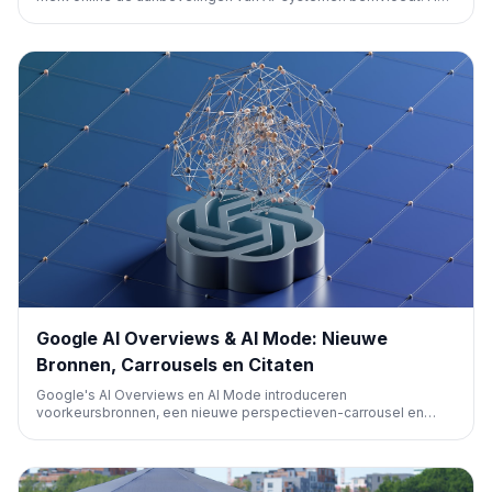
benadrukt het belang van een sterke merkidentiteit voor AI-
zichtbaarheid en SEO.
Google AI Overviews & AI Mode: Nieuwe
Bronnen, Carrousels en Citaten
Google's AI Overviews en AI Mode introduceren
voorkeursbronnen, een nieuwe perspectieven-carrousel en
labels voor veelgeciteerde content. Dit beïnvloedt hoe
informatie wordt gepresenteerd in zoekresultaten en vereist
aanpassing van SEO-strategieën.