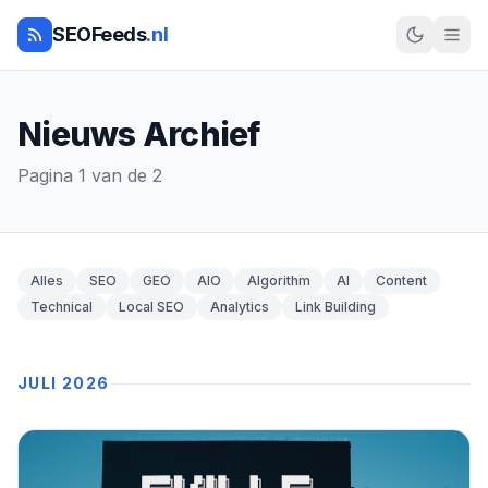
SEOFeeds
.nl
Nieuws Archief
Pagina 1 van de 2
Alles
SEO
GEO
AIO
Algorithm
AI
Content
Technical
Local SEO
Analytics
Link Building
JULI 2026