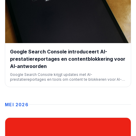
Google Search Console introduceert AI-
prestatiereportages en contentblokkering voor
AI-antwoorden
Google Search Console krijgt updates met AI-
prestatiereportages en tools om content te blokkeren voor AI-
antwoorden. Dit biedt webmasters meer controle over hoe hun
inhoud wordt gebruikt door AI in zoekresultaten en geeft inzicht
in AI-gerelateerde prestaties.
MEI 2026