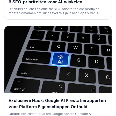
6 SEO-prioriteiten voor AI-winkelen
Dit artikel belicht zes cruciale SEO-prioriteiten die bedrijven
moeten omarmen om succesvol te zijn in het tijdperk van AI-
gestuurd winkelen. Het bespreekt strategieën om zichtbaarheid
te behouden en te vergroten nu AI de zoek- en koopprocessen
transformeert.
Exclusieve Hack: Google AI Prestatierapporten
voor Platform Eigenschappen Onthuld
Ontdek een slimme truc om Google Search Console AI