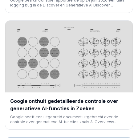
Google Search Console rapporteerde op 24 juni 2026 een data
logging bug in de Discover en Generatieve AI Discover
prestatierapporten. Dit leidde tot een daling in gerapporteerde
klikken en vertoningen, maar beïnvloedde de daadwerkelijke
siteprestaties niet. Het is de eerste bug voor de nieuwe AI-
rapporten.
Google onthult gedetailleerde controle over
generatieve AI-functies in Zoeken
Google heeft een uitgebreid document uitgebracht over de
controle over generatieve AI-functies zoals AI Overviews.
Webmasters kunnen nu bepalen of hun content wordt gebruikt in
deze AI-antwoorden, met opties voor inclusie, exclusie of
overerving van instellingen.