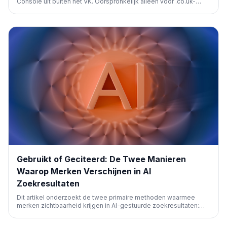
Console uit buiten het VK. Oorspronkelijk alleen voor .co.uk-
sites, is de functie nu zichtbaar voor sommige Amerikaanse en
andere internationale websites, wat een bredere adoptie van AI-
beheer in zoekresultaten aangeeft.
Gebruikt of Geciteerd: De Twee Manieren
Waarop Merken Verschijnen in AI
Zoekresultaten
Dit artikel onderzoekt de twee primaire methoden waarmee
merken zichtbaarheid krijgen in AI-gestuurde zoekresultaten:
direct gebruik van hun content door de AI, of door de AI te
worden geciteerd als bron. Essentieel voor moderne SEO-