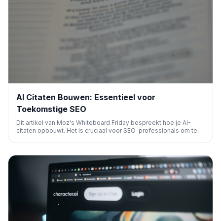
AI Citaten Bouwen: Essentieel voor
Toekomstige SEO
Dit artikel van Moz's Whiteboard Friday bespreekt hoe je AI-
citaten opbouwt. Het is cruciaal voor SEO-professionals om te
begrijpen hoe content wordt geattribueerd in een AI-gedreven
zoeklandschap en hoe je de zichtbaarheid van je merk in AI-
zoekresultaten kunt optimaliseren.