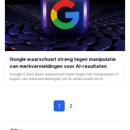
Google waarschuwt streng tegen manipulatie
van merkvermeldingen voor AI-resultaten
Google's Gary Illyes waarschuwt sterk tegen het manipuleren of
kopen van merkvermeldingen om AI-antwoorden en AI
Overviews te beïnvloeden. Deze praktijk wordt vergeleken met
betaalde links en zal uiteindelijk averechts werken, net als de
Penguin-update.
1
2