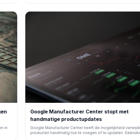
I-
afbeeldingen in Google AI Overviews, updates voor Googl
ChatGPT Ads, en belangrijke ontwikkelingen rondom Goog
Afbeeldingen en Apple Maps.
gen
Google Manufacturer Center stopt met
handmatige productupdates
n in
Google Manufacturer Center heeft de mogelijkheid verwij
producten handmatig toe te voegen of te updaten. Gebruik
 via
moeten nu de API of een productbestand uploaden. Deze wi