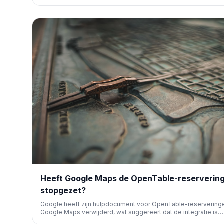
Overviews en AI Mode beïnvloedt. Een belangrijke stap voor A
gestuurde zoekfunctionaliteiten.
Heeft Google Maps de OpenTable-reserverin
stopgezet?
Google heeft zijn hulpdocument voor OpenTable-reserveringe
Google Maps verwijderd, wat suggereert dat de integratie is
stopgezet. Dit heeft gevolgen voor gebruikers die restaurants