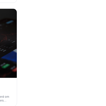
e Ads en
le
derd om
ers
jziging,