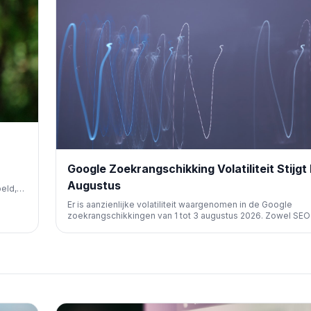
Google Zoekrangschikking Volatiliteit Stijgt
Augustus
eld,
Er is aanzienlijke volatiliteit waargenomen in de Google
 in
zoekrangschikkingen van 1 tot 3 augustus 2026. Zowel SEO-
de community bevestigen deze onbevestigde update, die
gaat met een zorgwekkende daling van het verkeer naar ui