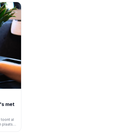
tie.
's met
toont al
 plaats
van