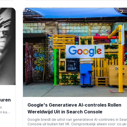
die al eerder was aangekondigd, heeft invloed op het behe
productgegevens voor adverteerders en fabrikanten.
Duren
Google's Generatieve AI-controles Rollen
t
Wereldwijd Uit in Search Console
en kan
s de
Google breidt de uitrol van generatieve AI-controles in Sea
an
Console uit buiten het VK. Oorspronkelijk alleen voor .co.uk-