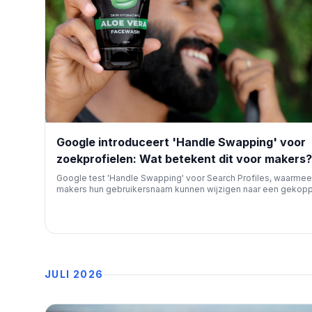
Google introduceert 'Handle Swapping' voor
zoekprofielen: Wat betekent dit voor makers?
Google test 'Handle Swapping' voor Search Profiles, waarmee
makers hun gebruikersnaam kunnen wijzigen naar een gekopp
geverifieerd platform. Deze functie, die binnenkort breed
beschikbaar komt, verbetert merkconsistentie en vindbaarheid
Google Zoeken.
JULI 2026