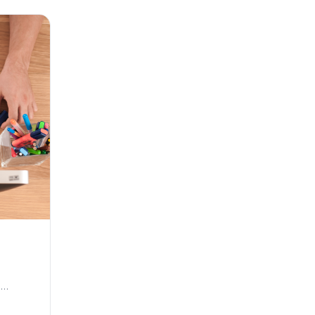
at
t aan een
.
ifieke