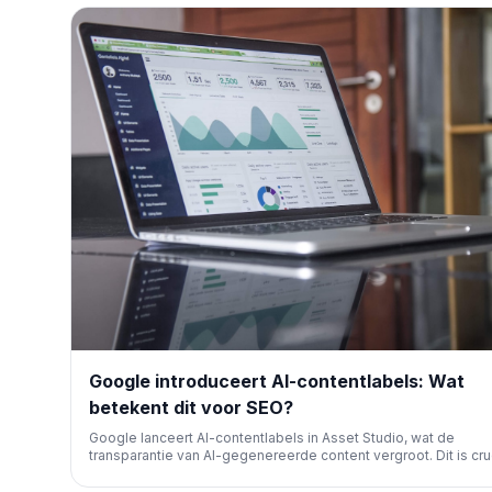
adverteerders.
Google introduceert AI-contentlabels: Wat
betekent dit voor SEO?
Google lanceert AI-contentlabels in Asset Studio, wat de
transparantie van AI-gegenereerde content vergroot. Dit is cru
voor SEO-professionals en contentmakers die zich aanpasse
de evoluerende richtlijnen van zoekmachines.