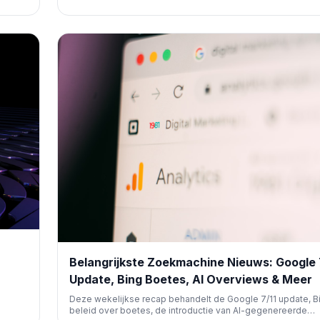
automatische advertenties blijven werken.
rden.
Belangrijkste Zoekmachine Nieuws: Google 
Update, Bing Boetes, AI Overviews & Meer
Deze wekelijkse recap behandelt de Google 7/11 update, B
beleid over boetes, de introductie van AI-gegenereerde