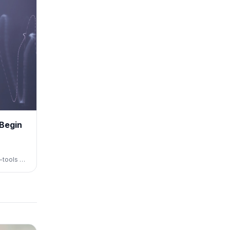
 Begin
tools als
 gepaard
tgevers.