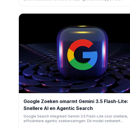
aanzienlijke dalingen in verkeer en rangschikkingen rapportee
Dit zorgde voor veel onrust onder publishers en marketeers.
Google Zoeken omarmt Gemini 3.5 Flash-Lite:
Snellere AI en Agentic Search
Google Search integreert Gemini 3.5 Flash-Lite voor snellere,
efficiëntere agentic zoekervaringen. Dit model verbetert
instructievolging en gebruikersintentie, wat mogelijk ook AI