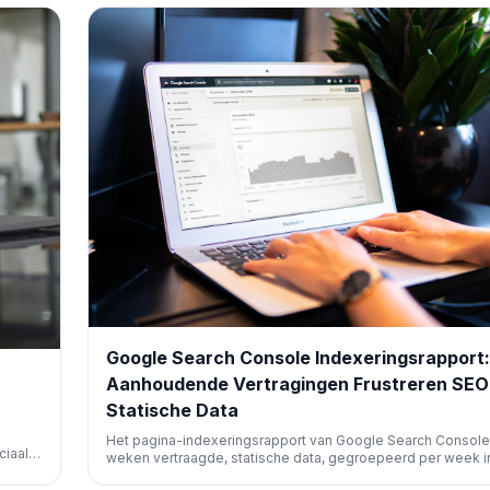
analyseren, wat waardevolle inzichten biedt voor optimalisa
Google Search Console Indexeringsrapport:
Aanhoudende Vertragingen Frustreren SEO
Statische Data
Het pagina-indexeringsrapport van Google Search Console 
ciaal
weken vertraagde, statische data, gegroepeerd per week in
n aan
van dagelijks. Dit bemoeilijkt snelle analyse en debugging 