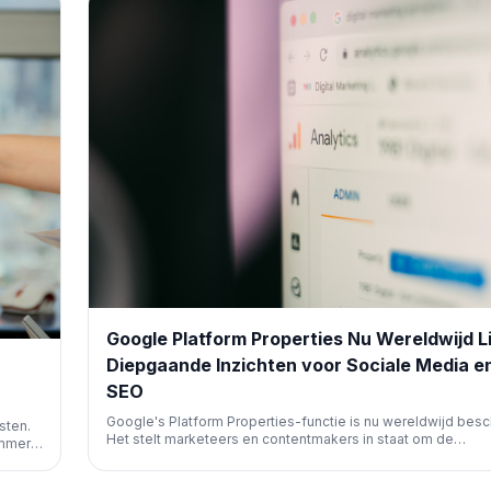
Google Platform Properties Nu Wereldwijd L
Diepgaande Inzichten voor Sociale Media e
SEO
Google's Platform Properties-functie is nu wereldwijd besc
sten.
Het stelt marketeers en contentmakers in staat om de
ummer
zoekprestaties van hun content op platforms zoals Instagr
umenten
TikTok, X en YouTube direct in Google Search Console te