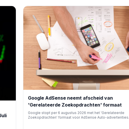
indexeringsproblemen voor SEO-professionals, ondanks d
Google op de hoogte is van het probleem en hopelijk werk
oplossing.
Google AdSense neemt afscheid van
'Gerelateerde Zoekopdrachten' formaat
Google stopt per 6 augustus 2026 met het 'Gerelateerde
uli
Zoekopdrachten' formaat voor AdSense Auto-advertenties
Uitgevers hoeven geen actie te ondernemen, maar dit spec
advertentieblok zal niet meer verschijnen, hoewel andere