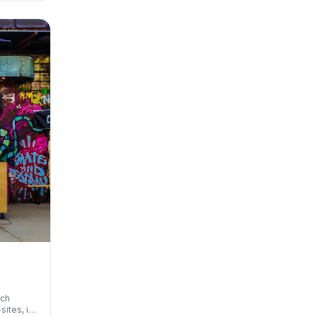
er van
rch
sites, is