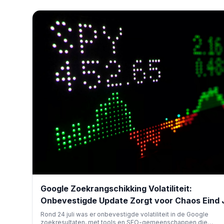
Google Zoekrangschikking Volatiliteit:
Onbevestigde Update Zorgt voor Chaos Eind J
Rond 24 juli was er onbevestigde volatiliteit in de Google
zoekresultaten, met tools en SEO-gemeenschappen die