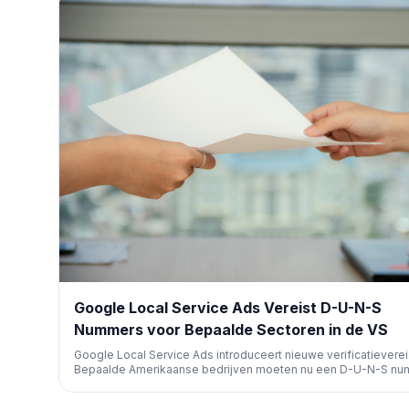
Google Local Service Ads Vereist D-U-N-S
Nummers voor Bepaalde Sectoren in de VS
Google Local Service Ads introduceert nieuwe verificatieverei
Bepaalde Amerikaanse bedrijven moeten nu een D-U-N-S n
aanleveren voor bedrijfsverificatie, hoewel alternatieve doc
ook geaccepteerd worden. Dit kan impact hebben op