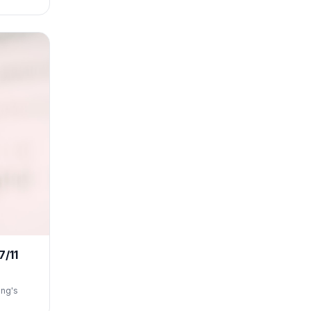
7/11
ing's