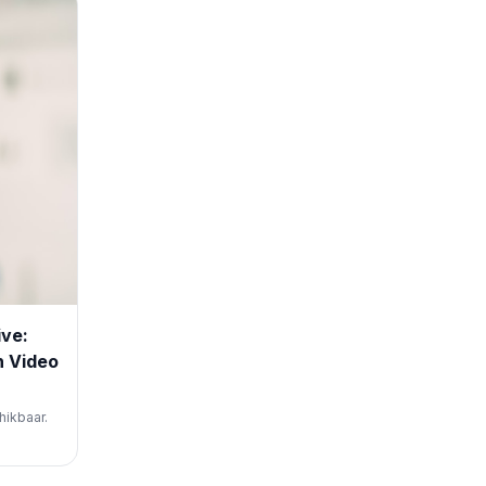
ive:
n Video
hikbaar.
am,