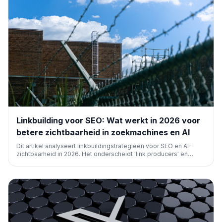
Linkbuilding voor SEO: Wat werkt in 2026 voor
betere zichtbaarheid in zoekmachines en AI
Dit artikel analyseert linkbuildingstrategieën voor SEO en AI-
zichtbaarheid in 2026. Het onderscheidt 'link producers' en
'association producers' en bespreekt factoren zoals autoriteit,
relevantie, linkplaatsing en anchortekst die de waarde van
backlinks bepalen voor optimale resultaten.