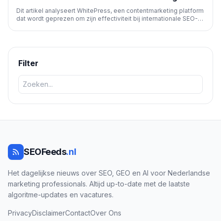
Dit artikel analyseert WhitePress, een contentmarketing platform
dat wordt geprezen om zijn effectiviteit bij internationale SEO-
promotie. De auteur benadrukt de lagere kosten, relevante SEO-
statistieken en uitstekende ondersteuning, waardoor snelle
wereldwijde expansie mogelijk wordt.
Filter
SEOFeeds
.nl
Het dagelijkse nieuws over SEO, GEO en AI voor Nederlandse
marketing professionals. Altijd up-to-date met de laatste
algoritme-updates en vacatures.
Privacy
Disclaimer
Contact
Over Ons