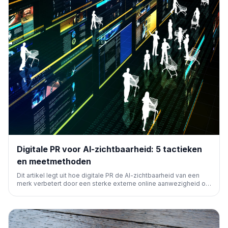
Digitale PR voor AI-zichtbaarheid: 5 tactieken
en meetmethoden
Dit artikel legt uit hoe digitale PR de AI-zichtbaarheid van een
merk verbetert door een sterke externe online aanwezigheid op
te bouwen. Het benadrukt het belang van onafhankelijke,
gezaghebbende bronnen en biedt vijf tactieken om AI-
vermeldingen en -citaten te verhogen.