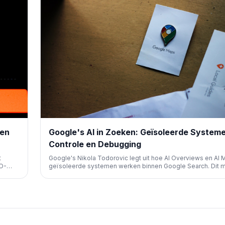
ren
Google's AI in Zoeken: Geïsoleerde System
Controle en Debugging
t
Google's Nikola Todorovic legt uit hoe AI Overviews en AI 
EO-
geïsoleerde systemen werken binnen Google Search. Dit 
nische
debugging en aanpassingen makkelijker, ondanks de 'black
aard van AI-modellen. Waardetoevoeging blijft cruciaal voo