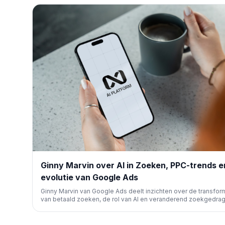
Ginny Marvin over AI in Zoeken, PPC-trends e
evolutie van Google Ads
Ginny Marvin van Google Ads deelt inzichten over de transfor
van betaald zoeken, de rol van AI en veranderend zoekgedrag
benadrukt het belang van nieuwsgierigheid en
aanpassingsvermogen voor marketeers in een steeds dynam
landschap.