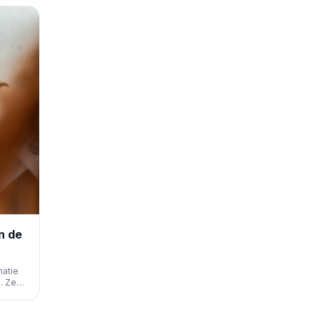
n de
matie
. Ze
ischer