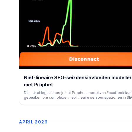
Niet-lineaire SEO-seizoensinvloeden modelle
met Prophet
Dit artikel legt uit hoe je het Prophet-model van Facebook kun
gebruiken om complexe, niet-lineaire seizoenspatronen in S
verkeer te voorspellen. Het helpt SEO-professionals om orga
prestaties nauwkeuriger te analyseren en te plannen.
APRIL 2026