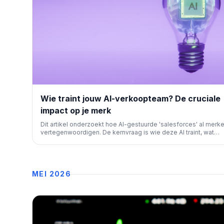
Wie traint jouw AI-verkoopteam? De cruciale
impact op je merk
Dit artikel onderzoekt hoe AI-gestuurde 'salesforces' al merk
vertegenwoordigen. De kernvraag is wie deze AI traint, wat
essentieel is voor merkimago en marketingstrategie. Begrip e
controle zijn cruciaal voor effectieve merkcommunicatie.
MEI 2026