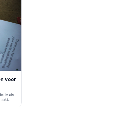
en voor
Mode als
maakt
 box'
r SEO.