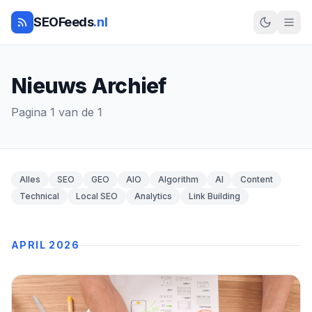
SEOFeeds
.nl
Nieuws Archief
Pagina 1 van de 1
Alles
SEO
GEO
AIO
Algorithm
AI
Content
Technical
Local SEO
Analytics
Link Building
APRIL 2026