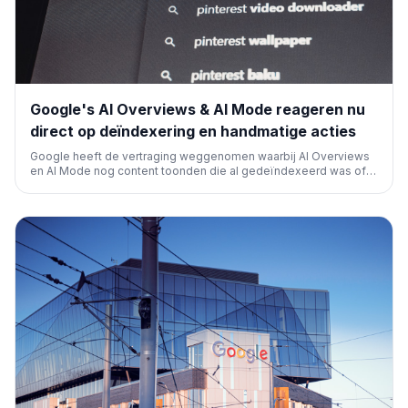
Google's AI Overviews & AI Mode reageren nu
direct op deïndexering en handmatige acties
Google heeft de vertraging weggenomen waarbij AI Overviews
en AI Mode nog content toonden die al gedeïndexeerd was of
een handmatige penalty had ontvangen. Content wordt nu direct
uit de AI-ervaringen verwijderd, wat zorgt voor een betere
synchronisatie tussen de zoekindex en AI-resultaten.