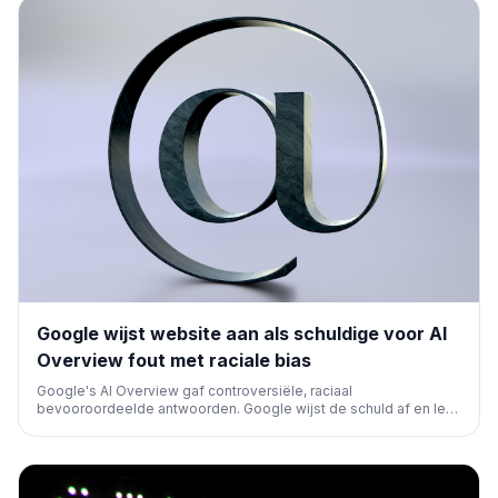
Google wijst website aan als schuldige voor AI
Overview fout met raciale bias
Google's AI Overview gaf controversiële, raciaal
bevooroordeelde antwoorden. Google wijst de schuld af en legt
deze bij de bronwebsites, terwijl het tegelijkertijd claimt dat AI
Overview-resultaten auteursrechtelijk beschermd zijn. Dit roept
vragen op over verantwoordelijkheid en de betrouwbaarheid
van AI in zoekresultaten.