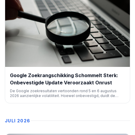
Google Zoekrangschikking Schommelt Sterk:
Onbevestigde Update Veroorzaakt Onrust
De Google zoekresultaten vertoonden rond 5 en 6 augustus
2026 aanzienlijke volatiliteit. Hoewel onbevestigd, duidt de
SEO-community op een mogelijke algoritme-update, met grote
schommelingen in rankings en verkeer, wat tot bezorgdheid leidt
bij publishers.
JULI 2026