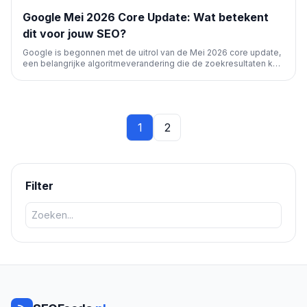
Google Mei 2026 Core Update: Wat betekent
dit voor jouw SEO?
Google is begonnen met de uitrol van de Mei 2026 core update,
een belangrijke algoritmeverandering die de zoekresultaten kan
beïnvloeden. Webmasters en SEO-professionals moeten hun
rankings monitoren en zich richten op kwaliteitscontent om de
impact te minimaliseren of te benutten.
1
2
Filter