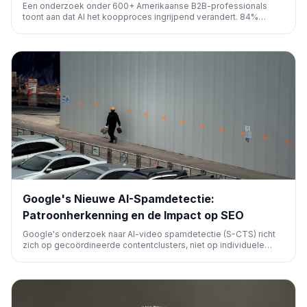
Een onderzoek onder 600+ Amerikaanse B2B-professionals
toont aan dat AI het koopproces ingrijpend verandert. 84%
gebruikt dagelijks AI, en 66% voor leveranciersonderzoek. AI
beïnvloedt shortlists en aankoopbeslissingen, wat AI-
zichtbaarheid essentieel maakt.
Google's Nieuwe AI-Spamdetectie:
Patroonherkenning en de Impact op SEO
Google's onderzoek naar AI-video spamdetectie (S-CTS) richt
zich op gecoördineerde contentclusters, niet op individuele
video's. Dit signaleert een bredere trend: Google wordt beter in
het opsporen van geschaalde, AI-gegenereerde content. Voor
SEO betekent dit: focus op unieke, waardevolle content.