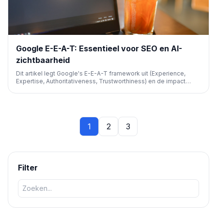
Google E-E-A-T: Essentieel voor SEO en AI-
zichtbaarheid
Dit artikel legt Google's E-E-A-T framework uit (Experience,
Expertise, Authoritativeness, Trustworthiness) en de impact
ervan op SEO en AI-zichtbaarheid. Het benadrukt hoe content
van hoge kwaliteit, die voldoet aan deze richtlijnen, cruciaal is
voor betere rankings en betrouwbaarheid in zoekresultaten.
1
2
3
Filter