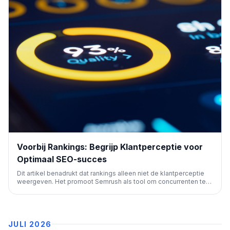
Voorbij Rankings: Begrijp Klantperceptie voor
Optimaal SEO-succes
Dit artikel benadrukt dat rankings alleen niet de klantperceptie
weergeven. Het promoot Semrush als tool om concurrenten te
analyseren, keywordkansen te vinden en content te creëren die
hoger scoort, om zo de organische zichtbaarheid te herstellen
en te verbeteren.
JULI 2026