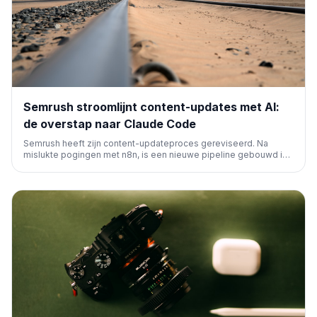
Semrush stroomlijnt content-updates met AI:
de overstap naar Claude Code
Semrush heeft zijn content-updateproces gereviseerd. Na
mislukte pogingen met n8n, is een nieuwe pipeline gebouwd in
Claude Code. Dit AI-gestuurde systeem verbetert de kwaliteit
van concepten, vermindert hallucinaties en versnelt het
bijwerken van duizenden SEO-gerelateerde artikelen.