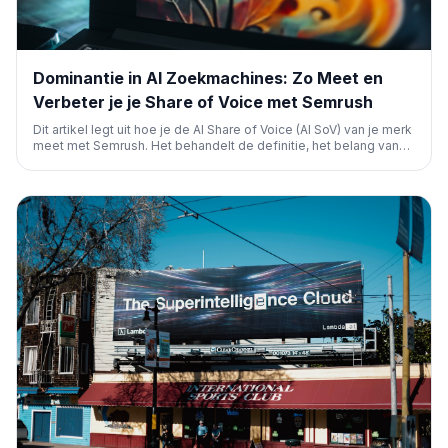
Dominantie in AI Zoekmachines: Zo Meet en
Verbeter je je Share of Voice met Semrush
Dit artikel legt uit hoe je de AI Share of Voice (AI SoV) van je merk
meet met Semrush. Het behandelt de definitie, het belang van
meten, en praktische stappen om je zichtbaarheid in AI-
gegenereerde antwoorden te verbeteren via content,
technische SEO en cross-channel strategieën.