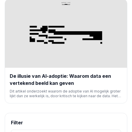
De illusie van AI-adoptie: Waarom data een
vertekend beeld kan geven
Dit artikel onderzoekt waarom de adoptie van AI mogelijk groter
lijkt dan ze werkelijk is, door kritisch te kijken naar de data. Het
belicht potentiële misvattingen en de noodzaak van een
genuanceerde analyse van AI-integratie.
Filter