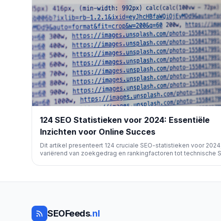
124 SEO Statistieken voor 2024: Essentiële
Inzichten voor Online Succes
Dit artikel presenteert 124 cruciale SEO-statistieken voor 2024
variërend van zoekgedrag en rankingfactoren tot technische 
de branche zelf. Het biedt waardevolle inzichten voor market
SEO-professionals om hun strategieën te optimaliseren en on
zichtbaarheid te verbeteren.
SEOFeeds
.nl