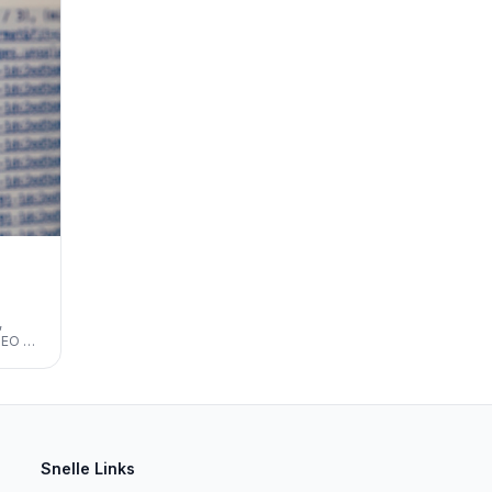
,
SEO en
eers en
line
Snelle Links