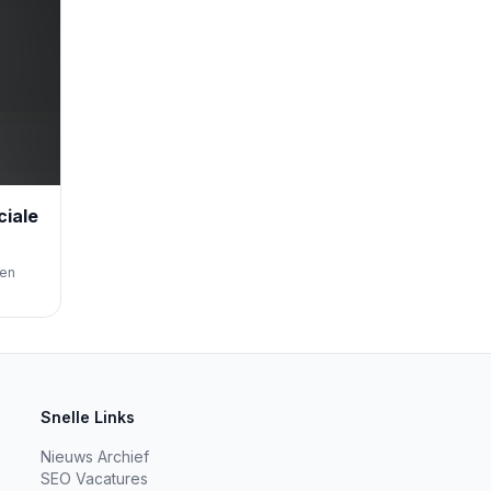
ciale
ten
pbouwen
ieel
Snelle Links
Nieuws Archief
SEO Vacatures