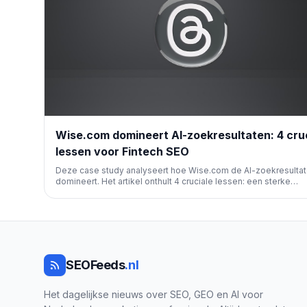
Wise.com domineert AI-zoekresultaten: 4 cru
lessen voor Fintech SEO
Deze case study analyseert hoe Wise.com de AI-zoekresulta
domineert. Het artikel onthult 4 cruciale lessen: een sterke
organische SEO-voetafdruk, data-gedreven pagina's, het o
van vertrouwen en een omnichannel aanwezigheid zijn essent
voor optimale AI-zichtbaarheid in de fintech-sector.
SEOFeeds
.nl
Het dagelijkse nieuws over SEO, GEO en AI voor