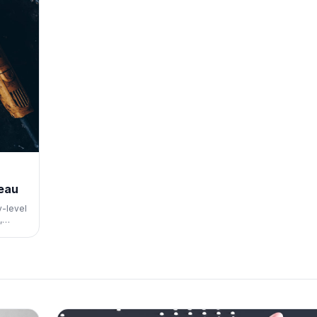
veau
y-level
,
nals
atie