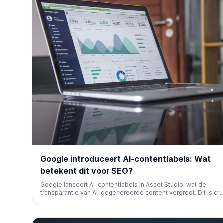
Google introduceert AI-contentlabels: Wat
betekent dit voor SEO?
Google lanceert AI-contentlabels in Asset Studio, wat de
transparantie van AI-gegenereerde content vergroot. Dit is cru
voor SEO-professionals en contentmakers die zich aanpasse
de evoluerende richtlijnen van zoekmachines.