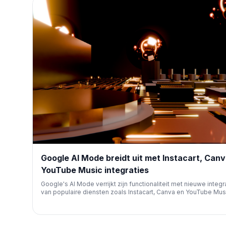
Google AI Mode breidt uit met Instacart, Can
YouTube Music integraties
Google's AI Mode verrijkt zijn functionaliteit met nieuwe integr
van populaire diensten zoals Instacart, Canva en YouTube Musi
opent deuren voor uitgebreidere gebruikersinteracties en pot
nieuwe marketingmogelijkheden binnen Google's AI-ecosyst