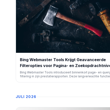
Bing Webmaster Tools Krijgt Geavanceerde
Filteropties voor Pagina- en Zoekopdrachtni
Bing Webmaster Tools introduceert binnenkort page- en quer
filtering in zijn prestatierapporten. Deze langverwachte functie
vergelijkbaar met Google Search Console, zal SEO-professio
helpen bij een diepere analyse van zoekdata, wat de optimalis
van websites voor Bing verbetert.
JULI 2026