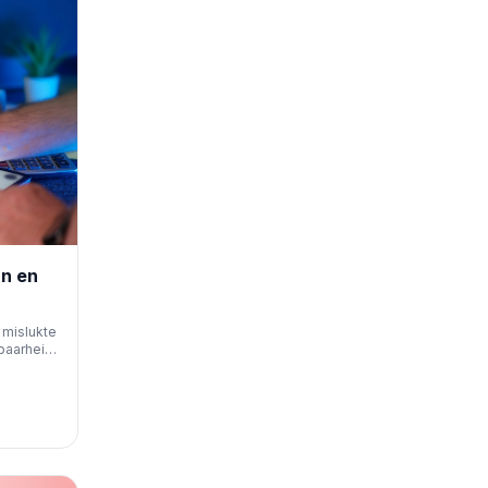
n en
 mislukte
baarheid
ische