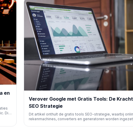
va en
Verover Google met Gratis Tools: De Kracht
SEO Strategie
aties
c. Dit
Dit artikel onthult de gratis tools SEO-strategie, waarbij onli
entieel
rekenmachines, converters en generatoren worden ingeze
eem.
organisch verkeer te genereren. Het benadrukt hun effectivit
resistentie en hoe ze gebruikers direct van dienst zijn, met