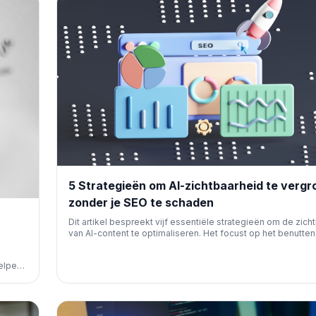
5 Strategieën om AI-zichtbaarheid te vergr
zonder je SEO te schaden
Dit artikel bespreekt vijf essentiële strategieën om de zich
van AI-content te optimaliseren. Het focust op het benutten
voor betere vindbaarheid, terwijl je traditionele SEO-prestat
e
blijven en zelfs verbeteren. Een must-read voor elke SEO-
helpen
professional.
 wat
rheid