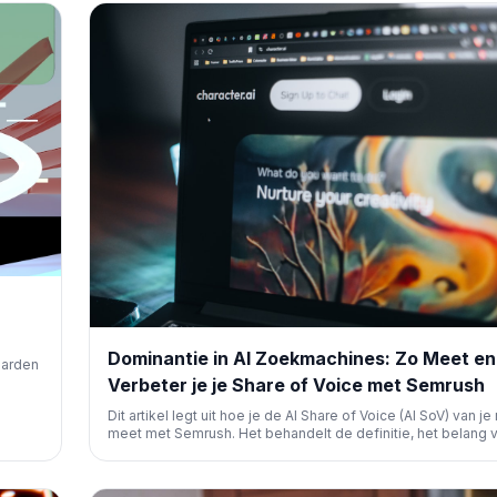
Dominantie in AI Zoekmachines: Zo Meet en
jarden
Verbeter je je Share of Voice met Semrush
achines
Dit artikel legt uit hoe je de AI Share of Voice (AI SoV) van j
r
meet met Semrush. Het behandelt de definitie, het belang 
meten, en praktische stappen om je zichtbaarheid in AI-
gegenereerde antwoorden te verbeteren via content, tech
SEO en cross-channel strategieën.