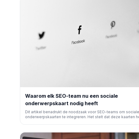
Waarom elk SEO-team nu een sociale
onderwerpskaart nodig heeft
Dit artikel benadrukt de noodzaak voor SEO-teams om social
onderwerpskaarten te integreren. Het stelt dat deze kaarten 
bij het identificeren van opkomende trends en contentkansen,
leidt tot een effectievere contentstrategie en betere zichtbaa
in zoekmachines.