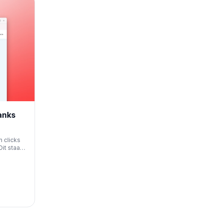
anks
n clicks
it staat
an het
in Google