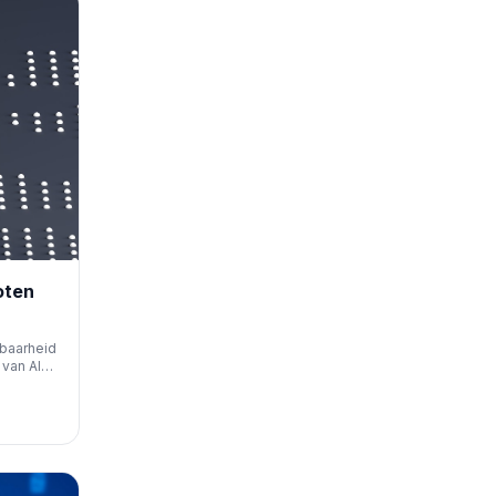
oten
tbaarheid
 van AI
ies intact