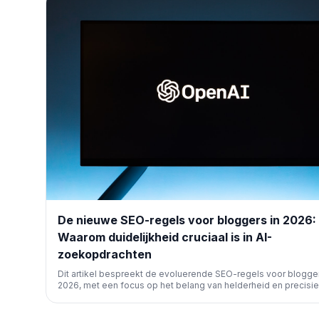
De nieuwe SEO-regels voor bloggers in 2026:
Waarom duidelijkheid cruciaal is in AI-
zoekopdrachten
Dit artikel bespreekt de evoluerende SEO-regels voor blogger
2026, met een focus op het belang van helderheid en precisie
contentstrategieën, vooral gezien de opkomst van AI-gedrev
zoekmachines. Essentieel voor toekomstige online zichtbaarh