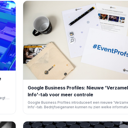
succesvolle voorbeelden van Ahrefs, Omni Calculator en Sh
e
Google Business Profiles: Nieuwe 'Verzame
Info'-tab voor meer controle
egt uit
 biedt
Google Business Profiles introduceert een nieuwe 'Verzam
roten.
Info'-tab. Bedrijfseigenaren kunnen nu zien welke informat
via geautomatiseerde gesprekken heeft verzameld, de
nauwkeurigheid controleren en onjuiste details direct verwi
Dit verhoogt de transparantie en controle over lokale
bedrijfsgegevens.