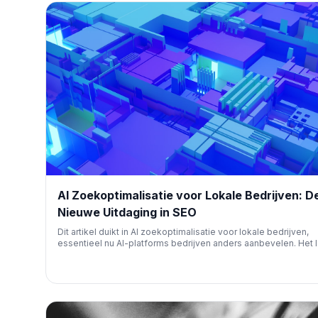
AI Zoekoptimalisatie voor Lokale Bedrijven: D
Nieuwe Uitdaging in SEO
Dit artikel duikt in AI zoekoptimalisatie voor lokale bedrijven,
essentieel nu AI-platforms bedrijven anders aanbevelen. Het l
hoe 'entity clarity', 'relevantie' en 'corroboratie' cruciaal zijn en
concrete tactieken om zichtbaarheid in AI-antwoorden te verg