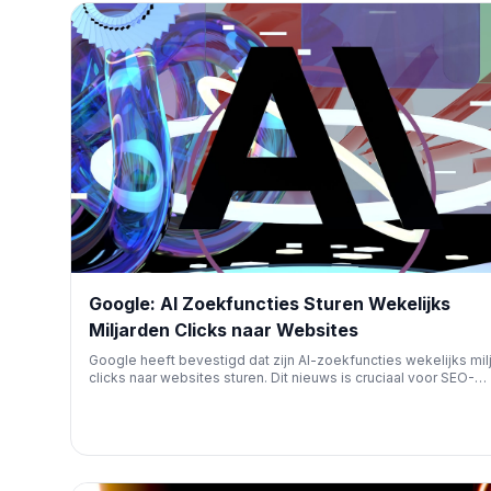
Google: AI Zoekfuncties Sturen Wekelijks
Miljarden Clicks naar Websites
Google heeft bevestigd dat zijn AI-zoekfuncties wekelijks mil
clicks naar websites sturen. Dit nieuws is cruciaal voor SEO-
professionals, omdat het aantoont dat AI-integratie in zoekm
nog steeds aanzienlijke organische verkeerskansen biedt voo
contentcreators en bedrijven.