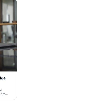
ige
ne
t om
eit, AI-