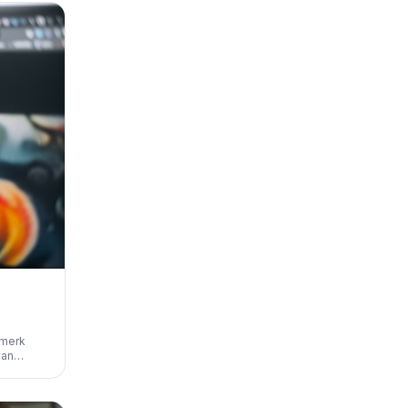
e merk
van
nische