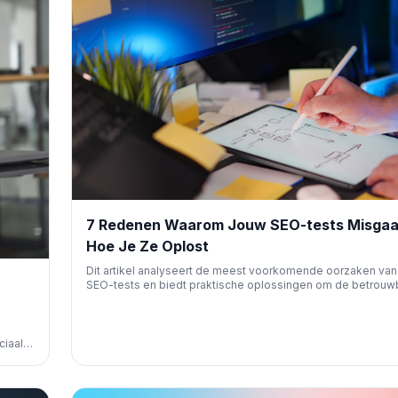
7 Redenen Waarom Jouw SEO-tests Misgaa
Hoe Je Ze Oplost
Dit artikel analyseert de meest voorkomende oorzaken van
SEO-tests en biedt praktische oplossingen om de betrouw
en effectiviteit van je experimenten te verbeteren, zodat je
datagedreven beslissingen kunt nemen voor betere organ
resultaten.
ciaal
n aan