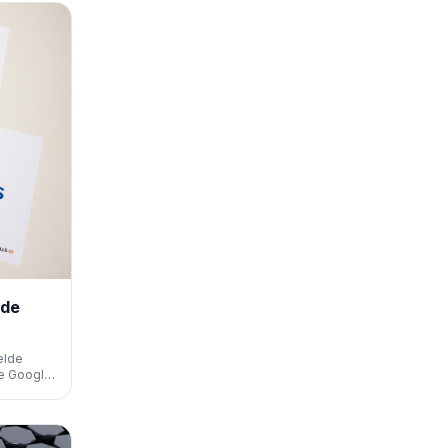
opify.
lde
elde
ie Google
jderen.