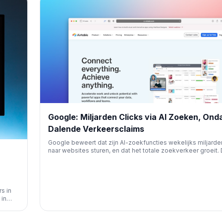
Google: Miljarden Clicks via AI Zoeken, Ond
Dalende Verkeersclaims
Google beweert dat zijn AI-zoekfuncties wekelijks miljarde
naar websites sturen, en dat het totale zoekverkeer groeit. D
haaks op zorgen van publishers en studies die een daling v
organische verkeer waarnemen sinds de introductie van AI 
Search.
s in
 in
en
eid.