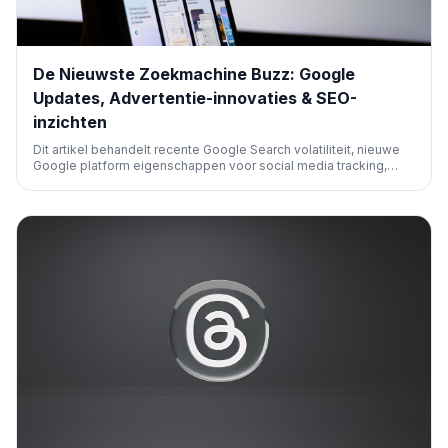
De Nieuwste Zoekmachine Buzz: Google
Updates, Advertentie-innovaties & SEO-
inzichten
Dit artikel behandelt recente Google Search volatiliteit, nieuwe
Google platform eigenschappen voor social media tracking,
belangrijke Google Ads updates zoals lead journey mapping en
biedstrategieën, nieuws over Microsoft Ads, en ontwikkelingen
bij ChatGPT Ads, wat een uitgebreide recap biedt van SEO en
advertentie-innovaties.