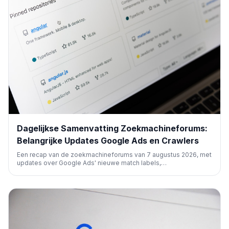
Dagelijkse Samenvatting Zoekmachineforums:
Belangrijke Updates Google Ads en Crawlers
Een recap van de zoekmachineforums van 7 augustus 2026, met
updates over Google Ads' nieuwe match labels,
klantacquisitieopties, migratie naar AI Max, en inzichten in
Google's crawlergedrag. Ook een overzicht van de wekelijkse
SEO-videorecap.