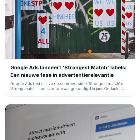
Google Ads lanceert 'Strongest Match' labels:
Een nieuwe fase in advertentierelevantie
Google Ads test nu live de controversiële 'Strongest match' en
'Strong match' labels, eerder aangekondigd in juni. Ondanks
kritiek wil Google hiermee de relevantie voor gebruikers
verhogen en adverteerders helpen high-intent doelgroepen
effectiever te bereiken.