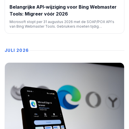
Belangrijke API-wijziging voor Bing Webmaster
Tools: Migreer vóór 2026
Microsoft stopt per 31 augustus 2026 met de SOAP/POX API's
van Bing Webmaster Tools. Gebruikers moeten tijdig
overstappen op de JSON/HTTP (REST) API om service-
onderbrekingen te voorkomen. Functionaliteit en API-sleutels
blijven behouden.
JULI 2026