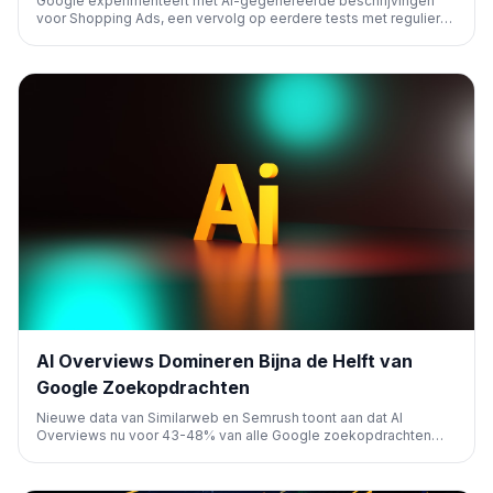
Google experimenteert met AI-gegenereerde beschrijvingen
voor Shopping Ads, een vervolg op eerdere tests met reguliere
advertenties. Adverteerders zijn bezorgd over de impact op
click-through rates, terwijl Google stelt dat het gebruikers helpt
betere beslissingen te nemen.
AI Overviews Domineren Bijna de Helft van
Google Zoekopdrachten
Nieuwe data van Similarweb en Semrush toont aan dat AI
Overviews nu voor 43-48% van alle Google zoekopdrachten
verschijnen, een snelle stijging. Dit heeft significante implicaties
voor SEO-strategieën en de zichtbaarheid van websites.