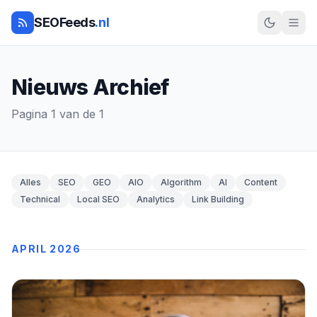
SEOFeeds
.nl
Nieuws Archief
Pagina 1 van de 1
Alles
SEO
GEO
AIO
Algorithm
AI
Content
Technical
Local SEO
Analytics
Link Building
APRIL 2026