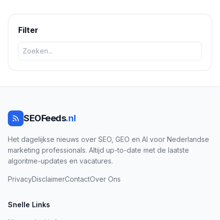
hreflang) en waarschuwt voor veelvoorkomende fouten om
succesvol te ranken in buitenlandse markten.
Filter
SEOFeeds
.nl
Het dagelijkse nieuws over SEO, GEO en AI voor Nederlandse
marketing professionals. Altijd up-to-date met de laatste
algoritme-updates en vacatures.
Privacy
Disclaimer
Contact
Over Ons
Snelle Links