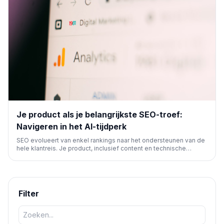
Je product als je belangrijkste SEO-troef:
Navigeren in het AI-tijdperk
SEO evolueert van enkel rankings naar het ondersteunen van de
hele klantreis. Je product, inclusief content en technische
structuur, is cruciaal voor zichtbaarheid en vertrouwen, vooral
met de opkomst van AI-gestuurde aankopen. Optimaliseer voor
zowel mensen als machines.
Filter