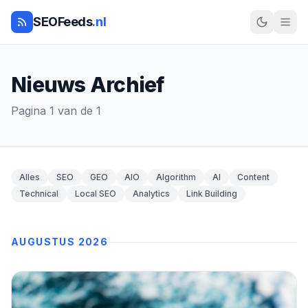
SEOFeeds
.nl
Nieuws Archief
Pagina 1 van de 1
Alles
SEO
GEO
AIO
Algorithm
AI
Content
Technical
Local SEO
Analytics
Link Building
AUGUSTUS 2026