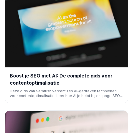
Boost je SEO met AI: De complete gids voor
contentoptimalisatie
Deze gids van Semrush verkent zes AI-gedreven technieken
voor contentoptimalisatie. Leer hoe AI je helpt bij on-page SEO,
titel- en meta-optimalisatie, zoekwoordonderzoek, interne links,
zoekintentieanalyse en leesbaarheid, voor betere rankings in
traditionele en AI-zoekresultaten.