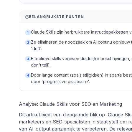
BELANGRIJKSTE PUNTEN
Claude Skills zijn herbruikbare instructiepakketten 
1
Ze elimineren de noodzaak om AI continu opnieuw te
2
'drift'.
Effectieve skills vereisen duidelijke beschrijvinge
3
don't tell).
Door lange content (zoals stijlgidsen) in aparte besta
4
door 'progressive disclosure'.
Analyse: Claude Skills voor SEO en Marketing
Dit artikel biedt een diepgaande blik op 'Claude Ski
marketeers en SEO-specialisten in staat stelt om r
van AI-output aanzienlijk te verbeteren. De releva