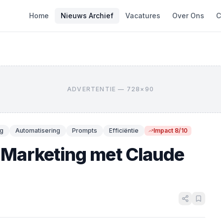
Home
Nieuws Archief
Vacatures
Over Ons
C
ADVERTENTIE — 728×90
ng
Automatisering
Prompts
Efficiëntie
Impact 8/10
n Marketing met Claude