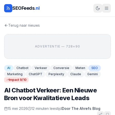
SEOFeeds
.nl
Terug naar nieuws
ADVERTENTIE — 728×90
AI
Chatbot
Verkeer
Conversie
Meten
SEO
Marketing
ChatGPT
Perplexity
Claude
Gemini
Impact 9/10
AI Chatbot Verkeer: Een Nieuwe
Bron voor Kwalitatieve Leads
15 mei 2026
12 minuten leestijd
Door The Ahrefs Blog