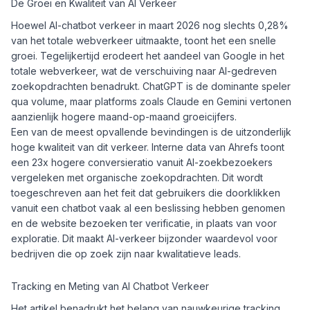
De Groei en Kwaliteit van AI Verkeer
Hoewel AI-chatbot verkeer in maart 2026 nog slechts 0,28%
van het totale webverkeer uitmaakte, toont het een snelle
groei. Tegelijkertijd erodeert het aandeel van Google in het
totale webverkeer, wat de verschuiving naar AI-gedreven
zoekopdrachten benadrukt. ChatGPT is de dominante speler
qua volume, maar platforms zoals Claude en Gemini vertonen
aanzienlijk hogere maand-op-maand groeicijfers.
Een van de meest opvallende bevindingen is de uitzonderlijk
hoge kwaliteit van dit verkeer. Interne data van Ahrefs toont
een 23x hogere conversieratio vanuit AI-zoekbezoekers
vergeleken met organische zoekopdrachten. Dit wordt
toegeschreven aan het feit dat gebruikers die doorklikken
vanuit een chatbot vaak al een beslissing hebben genomen
en de website bezoeken ter verificatie, in plaats van voor
exploratie. Dit maakt AI-verkeer bijzonder waardevol voor
bedrijven die op zoek zijn naar kwalitatieve leads.
Tracking en Meting van AI Chatbot Verkeer
Het artikel benadrukt het belang van nauwkeurige tracking,