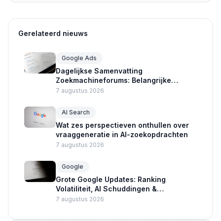
Gerelateerd nieuws
Google Ads
Dagelijkse Samenvatting
Zoekmachineforums: Belangrijke
Updates Google Ads en Crawlers
7 augustus 2026
AI Search
Wat zes perspectieven onthullen over
vraaggeneratie in AI-zoekopdrachten
7 augustus 2026
Google
Grote Google Updates: Ranking
Volatiliteit, AI Schuddingen &
Advertentie Nieuws
7 augustus 2026