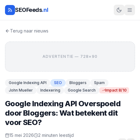
SEOFeeds
.nl
Terug naar nieuws
ADVERTENTIE — 728×90
Google Indexing API
SEO
Bloggers
Spam
John Mueller
Indexering
Google Search
Impact 8/10
Google Indexing API Overspoeld
door Bloggers: Wat betekent dit
voor SEO?
15 mei 2026
2 minuten leestijd