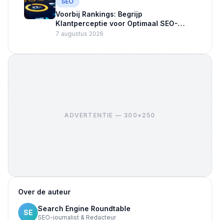
SEO
Voorbij Rankings: Begrijp
Klantperceptie voor Optimaal SEO-
succes
7 augustus 2026
ADVERTENTIE — 300×250
Over de auteur
Search Engine Roundtable
SE
SEO-journalist & Redacteur