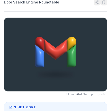
Door Search Engine Roundtable
Foto van
Abid Shah
op Unsplash
IN HET KORT