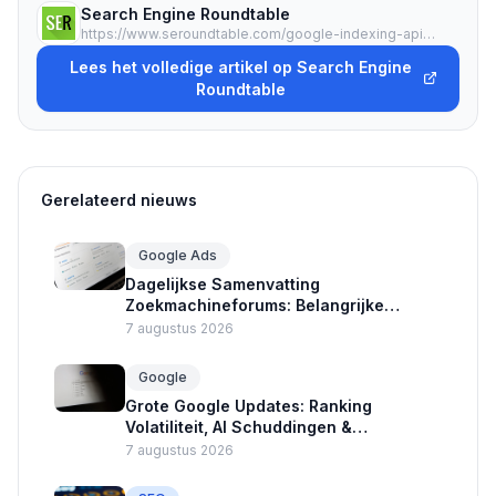
Search Engine Roundtable
https://www.seroundtable.com/google-indexing-api-inundated-by-bloggers-41329.html
Lees het volledige artikel op Search Engine
Roundtable
Gerelateerd nieuws
Google Ads
Dagelijkse Samenvatting
Zoekmachineforums: Belangrijke
Updates Google Ads en Crawlers
7 augustus 2026
Google
Grote Google Updates: Ranking
Volatiliteit, AI Schuddingen &
Advertentie Nieuws
7 augustus 2026