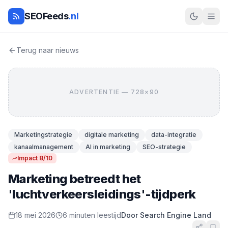
SEOFeeds
.nl
Terug naar nieuws
ADVERTENTIE — 728×90
Marketingstrategie
digitale marketing
data-integratie
kanaalmanagement
AI in marketing
SEO-strategie
Impact 8/10
Marketing betreedt het
'luchtverkeersleidings'-tijdperk
18 mei 2026
6 minuten leestijd
Door Search Engine Land