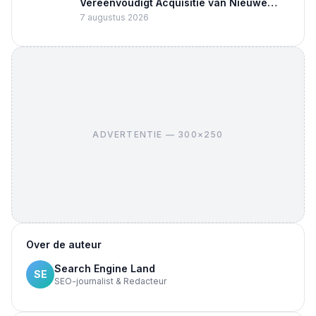
Vereenvoudigt Acquisitie van Nieuwe
Klanten
7 augustus 2026
ADVERTENTIE — 300×250
Over de auteur
Search Engine Land
SE
SEO-journalist & Redacteur