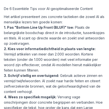
De 6 Essentiële Tips voor AI-geoptimaliseerde Content
Het artikel presenteert zes concrete tactieken die zowel AI als
menselijke lezers ten goede komen:
1. Pas "Bottom Line Up Front (BLUF)" toe:
Plaats de
belangrijkste boodschap direct in de introductie, tussenkopjes
en titels. AI scant op directe waarde en zoekt snel antwoorden
op zoekvragen.
2. Kies voor informatiedichtheid in plaats van lengte:
Vermijd artikelen van meer dan 2.000 woorden. Kortere
teksten (onder de 1.000 woorden) met veel informatie per
woord zijn effectiever, omdat AI-modellen hieruit makkelijker
feiten kunnen filteren.
3. Schrijf stellig en overtuigend:
Gebruik actieve zinnen en
vermijd twijfelwoorden. AI zoekt naar harde feiten en citeert
zelfverzekerde bronnen, wat de geloofwaardigheid van de
content verhoogt.
4. Wees zo specifiek mogelijk:
Vervang vage
omschrijvingen door concrete begrippen en verbanden. Hoe
specifieker de tekst, hoe groter de kans dat een Large