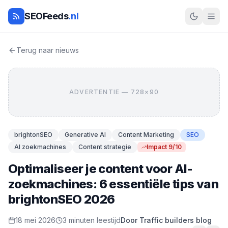
SEOFeeds
.nl
Terug naar nieuws
ADVERTENTIE — 728×90
brightonSEO
Generative AI
Content Marketing
SEO
AI zoekmachines
Content strategie
Impact 9/10
Optimaliseer je content voor AI-
zoekmachines: 6 essentiële tips van
brightonSEO 2026
18 mei 2026
3 minuten leestijd
Door Traffic builders blog