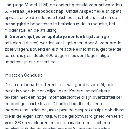
Language Model (LLM) de content gebruikt voor antwoorden.
5. Herhaal je kernboodschap:
Omdat AI specifieke snippets
ophaalt en zelden de hele tekst leest, is het cruciaal om de
belangrijkste boodschap te herhalen in de introductie, het
middenstuk en de afsluiting.
6. Gebruik lijstjes en update je content:
Lijstvormige
artikelen (listicles) worden vaak gekozen door AI voor brede
zoekvragen. Bovendien eist AI actuele informatie; geciteerde
content is gemiddeld 400 dagen nieuwer. Regelmatige
updates zijn dus essentieel.
Impact en Conclusie
De auteur benadrukt terecht dat wat goed is voor AI, ook
beter is voor de menselijke lezer. Kortere, specifiekere
teksten met een hoge informatiedichtheid zijn overzichtelijker
en prettiger om te lezen. Dit artikel biedt niet alleen
theoretische inzichten, maar past de besproken tips ook direct
toe in de eigen schrijfstijl, wat de geloofwaardigheid versterkt.
Voor SEO-redacteuren en contentmarketeers is dit een
cruciaal stuk dat de richting aangeeft voor toekomstige