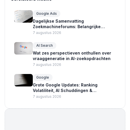
Google Ads
Dagelijkse Samenvatting
Zoekmachineforums: Belangrijke
Updates Google Ads en Crawlers
7 augustus 2026
AI Search
Wat zes perspectieven onthullen over
vraaggeneratie in AI-zoekopdrachten
7 augustus 2026
Google
Grote Google Updates: Ranking
Volatiliteit, AI Schuddingen &
Advertentie Nieuws
7 augustus 2026