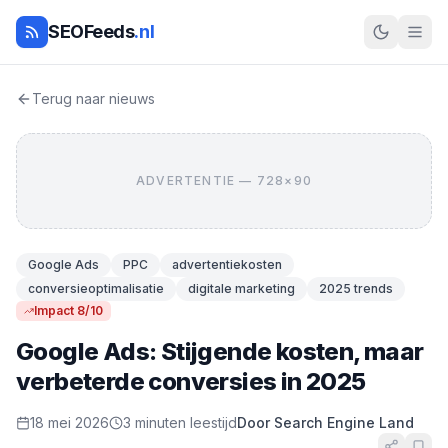
SEOFeeds
.nl
Terug naar nieuws
ADVERTENTIE — 728×90
Google Ads
PPC
advertentiekosten
conversieoptimalisatie
digitale marketing
2025 trends
Impact 8/10
Google Ads: Stijgende kosten, maar
verbeterde conversies in 2025
18 mei 2026
3 minuten leestijd
Door Search Engine Land