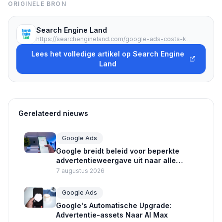
ORIGINELE BRON
Search Engine Land
https://searchengineland.com/google-ads-costs-keep-rising-but-conversion-rates-improved-in-2025-477927
Lees het volledige artikel op Search Engine
Land
Gerelateerd nieuws
Google Ads
Google breidt beleid voor beperkte
advertentieweergave uit naar alle
advertenties
7 augustus 2026
Google Ads
Google's Automatische Upgrade:
Advertentie-assets Naar AI Max