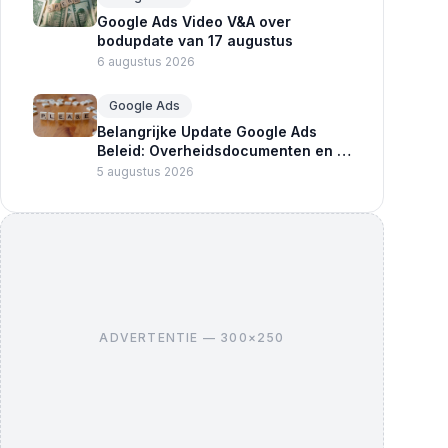
Google Ads Video V&A over
bodupdate van 17 augustus
6 augustus 2026
Google Ads
Belangrijke Update Google Ads
Beleid: Overheidsdocumenten en -
diensten
5 augustus 2026
ADVERTENTIE — 300×250