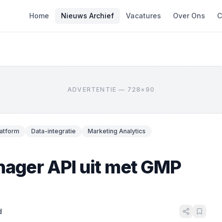
Home
Nieuws Archief
Vacatures
Over Ons
C
ADVERTENTIE — 728×90
latform
Data-integratie
Marketing Analytics
nager API uit met GMP
d