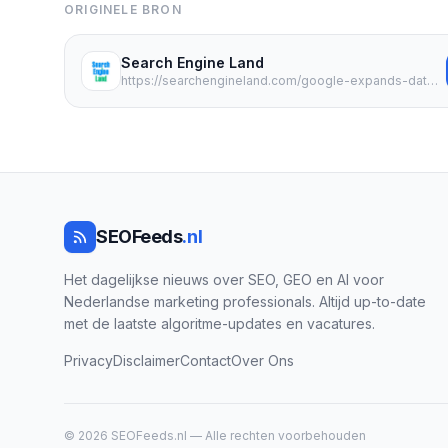
ORIGINELE BRON
Search Engine Land
https://searchengineland.com/google-expands-data-manager-api-with-gmp-event-ingestion-479159
SEOFeeds
.nl
Het dagelijkse nieuws over SEO, GEO en AI voor
Nederlandse marketing professionals. Altijd up-to-date
met de laatste algoritme-updates en vacatures.
Privacy
Disclaimer
Contact
Over Ons
© 2026 SEOFeeds.nl — Alle rechten voorbehouden