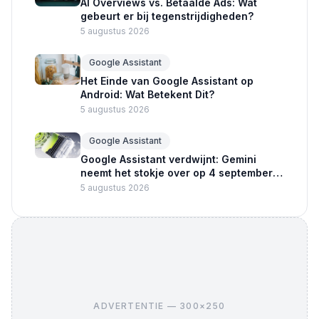
AI Overviews vs. Betaalde Ads: Wat
gebeurt er bij tegenstrijdigheden?
5 augustus 2026
Google Assistant
Het Einde van Google Assistant op
Android: Wat Betekent Dit?
5 augustus 2026
Google Assistant
Google Assistant verdwijnt: Gemini
neemt het stokje over op 4 september
2026
5 augustus 2026
ADVERTENTIE — 300×250