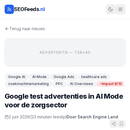
SEOFeeds
.nl
Terug naar nieuws
ADVERTENTIE — 728×90
Google AI
AI Mode
Google Ads
healthcare ads
zoekmachinemarketing
PPC
AI Overviews
Impact 8/10
Google test advertenties in AI Mode
voor de zorgsector
2 juni 2026
3 minuten leestijd
Door Search Engine Land