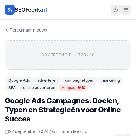
SEOFeeds
.nl
Terug naar nieuws
ADVERTENTIE — 728×90
Google Ads
adverteren
campagnetypen
marketing
SEA
online adverteren
Impact 9/10
Google Ads Campagnes: Doelen,
Typen en Strategieën voor Online
Succes
22 september 2024
5 minuten leestijd