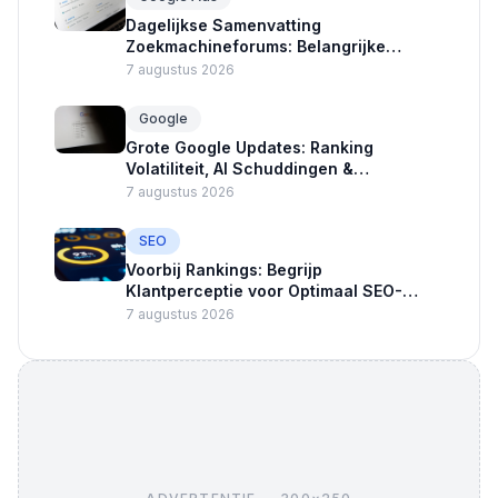
Dagelijkse Samenvatting
Zoekmachineforums: Belangrijke
Updates Google Ads en Crawlers
7 augustus 2026
Google
Grote Google Updates: Ranking
Volatiliteit, AI Schuddingen &
Advertentie Nieuws
7 augustus 2026
SEO
Voorbij Rankings: Begrijp
Klantperceptie voor Optimaal SEO-
succes
7 augustus 2026