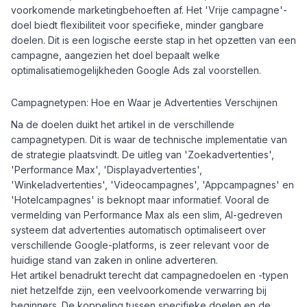
voorkomende marketingbehoeften af. Het 'Vrije campagne'-
doel biedt flexibiliteit voor specifieke, minder gangbare
doelen. Dit is een logische eerste stap in het opzetten van een
campagne, aangezien het doel bepaalt welke
optimalisatiemogelijkheden Google Ads zal voorstellen.
Campagnetypen: Hoe en Waar je Advertenties Verschijnen
Na de doelen duikt het artikel in de verschillende
campagnetypen. Dit is waar de technische implementatie van
de strategie plaatsvindt. De uitleg van 'Zoekadvertenties',
'Performance Max', 'Displayadvertenties',
'Winkeladvertenties', 'Videocampagnes', 'Appcampagnes' en
'Hotelcampagnes' is beknopt maar informatief. Vooral de
vermelding van Performance Max als een slim, AI-gedreven
systeem dat advertenties automatisch optimaliseert over
verschillende Google-platforms, is zeer relevant voor de
huidige stand van zaken in online adverteren.
Het artikel benadrukt terecht dat campagnedoelen en -typen
niet hetzelfde zijn, een veelvoorkomende verwarring bij
beginners. De koppeling tussen specifieke doelen en de