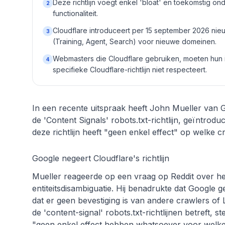
Deze richtlijn voegt enkel 'bloat' en toekomstig o
2
functionaliteit.
Cloudflare introduceert per 15 september 2026 nieu
3
(Training, Agent, Search) voor nieuwe domeinen.
Webmasters die Cloudflare gebruiken, moeten hun 
4
specifieke Cloudflare-richtlijn niet respecteert.
In een recente uitspraak heeft John Mueller van Goo
de 'Content Signals' robots.txt-richtlijn, geïntrod
deze richtlijn heeft "geen enkel effect" op welke
Google negeert Cloudflare's richtlijn
Mueller reageerde op een vraag op Reddit over het
entiteitsdisambiguatie. Hij benadrukte dat Google g
dat er geen bevestiging is van andere crawlers of
de 'content-signal' robots.txt-richtlijnen betreft, 
"geen enkel effect hebben whatsoever voor welke 