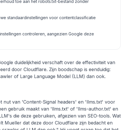
nderhoud toe aan het robots.txt-bestand zonder
we standaardinstellingen voor contentclassificatie
instellingen controleren, aangezien Google deze
gle duidelijkheid verschaft over de effectiviteit van
uceerd door Cloudflare. Zijn boodschap is eenduidig:
 crawler of Large Language Model (LLM) dan ook.
 nut van 'Content-Signal headers' en 'llms.txt' voor
een gebruik maakt van 'llms.txt' of 'llms-author.txt' en
 LLM's die deze gebruiken, afgezien van SEO-tools. Wat
stelt Mueller dat deze door Cloudflare zijn bedacht en
crawler of LLM dan ook." Hij voegt eraan toe dat het