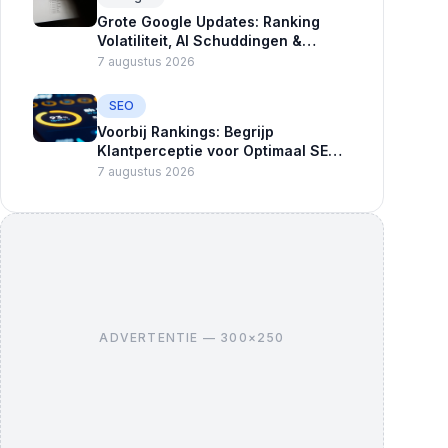
Grote Google Updates: Ranking
Volatiliteit, AI Schuddingen &
Advertentie Nieuws
7 augustus 2026
SEO
Voorbij Rankings: Begrijp
Klantperceptie voor Optimaal SEO-
succes
7 augustus 2026
ADVERTENTIE — 300×250