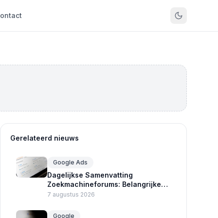
ontact
Gerelateerd nieuws
Google Ads
Dagelijkse Samenvatting
Zoekmachineforums: Belangrijke
Updates Google Ads en Crawlers
7 augustus 2026
Google