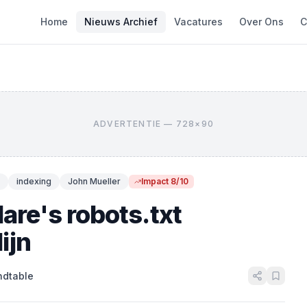
Home
Nieuws Archief
Vacatures
Over Ons
C
ADVERTENTIE — 728×90
indexing
John Mueller
Impact 8/10
are's robots.txt
ijn
ndtable