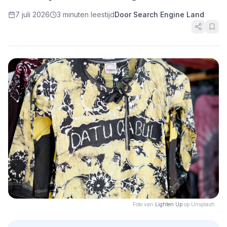
7 juli 2026
3 minuten leestijd
Door Search Engine Land
Foto van
Lighten Up
op Unsplash