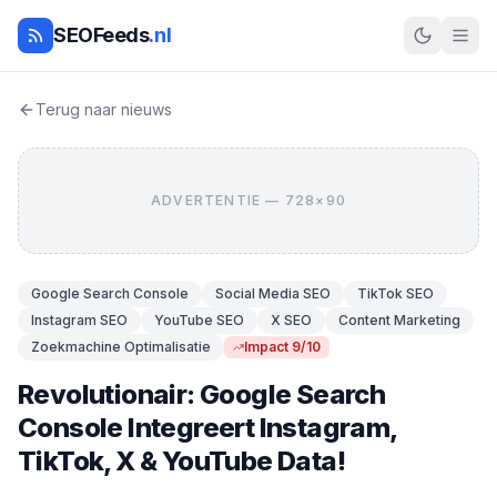
SEOFeeds
.nl
Terug naar nieuws
ADVERTENTIE — 728×90
Google Search Console
Social Media SEO
TikTok SEO
Instagram SEO
YouTube SEO
X SEO
Content Marketing
Zoekmachine Optimalisatie
Impact 9/10
Revolutionair: Google Search
Console Integreert Instagram,
TikTok, X & YouTube Data!