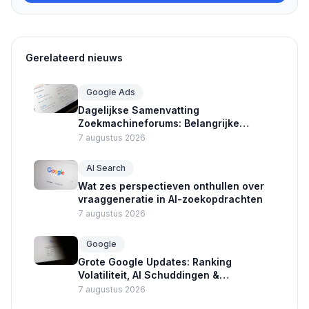
Gerelateerd nieuws
Google Ads
Dagelijkse Samenvatting
Zoekmachineforums: Belangrijke
Updates Google Ads en Crawlers
7 augustus 2026
AI Search
Wat zes perspectieven onthullen over
vraaggeneratie in AI-zoekopdrachten
7 augustus 2026
Google
Grote Google Updates: Ranking
Volatiliteit, AI Schuddingen &
Advertentie Nieuws
7 augustus 2026