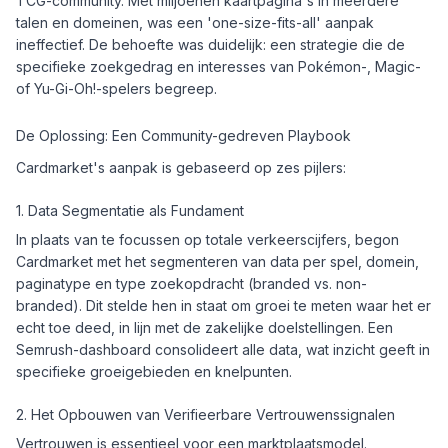
TCG-community. Met miljoenen kaartpagina's in meerdere
talen en domeinen, was een 'one-size-fits-all' aanpak
ineffectief. De behoefte was duidelijk: een strategie die de
specifieke zoekgedrag en interesses van Pokémon-, Magic-
of Yu-Gi-Oh!-spelers begreep.
De Oplossing: Een Community-gedreven Playbook
Cardmarket's aanpak is gebaseerd op zes pijlers:
1. Data Segmentatie als Fundament
In plaats van te focussen op totale verkeerscijfers, begon
Cardmarket met het segmenteren van data per spel, domein,
paginatype en type zoekopdracht (branded vs. non-
branded). Dit stelde hen in staat om groei te meten waar het er
echt toe deed, in lijn met de zakelijke doelstellingen. Een
Semrush-dashboard consolideert alle data, wat inzicht geeft in
specifieke groeigebieden en knelpunten.
2. Het Opbouwen van Verifieerbare Vertrouwenssignalen
Vertrouwen is essentieel voor een marktplaatsmodel.