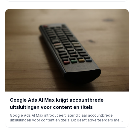
gestuurde advertenties, wat cruciaal is voor merkconsistentie en
prestaties in het evoluerende AI-landschap.
Google Ads AI Max krijgt accountbrede
uitsluitingen voor content en titels
Google Ads AI Max introduceert later dit jaar accountbrede
uitsluitingen voor content en titels. Dit geeft adverteerders meer
controle over welke inhoud in hun advertenties verschijnt,
vergelijkbaar met de functionaliteit van DSA-campagnes.