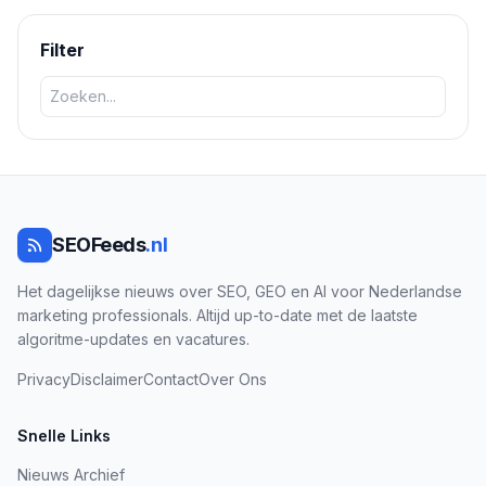
prestaties, met een verwachte stijging van 7% in conversies.
Filter
SEOFeeds
.nl
Het dagelijkse nieuws over SEO, GEO en AI voor Nederlandse
marketing professionals. Altijd up-to-date met de laatste
algoritme-updates en vacatures.
Privacy
Disclaimer
Contact
Over Ons
Snelle Links
Nieuws Archief