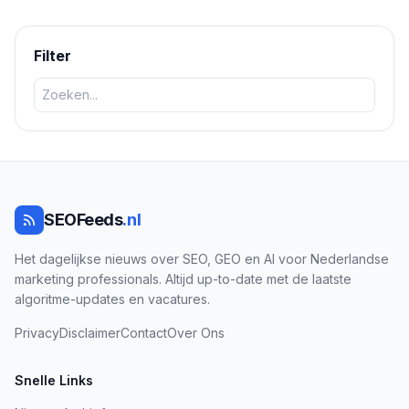
zoekmachines grotendeels afhankelijk zijn van traditionele
zoekmachines zoals Google en Bing via RAG.
Filter
SEOFeeds
.nl
Het dagelijkse nieuws over SEO, GEO en AI voor Nederlandse
marketing professionals. Altijd up-to-date met de laatste
algoritme-updates en vacatures.
Privacy
Disclaimer
Contact
Over Ons
Snelle Links