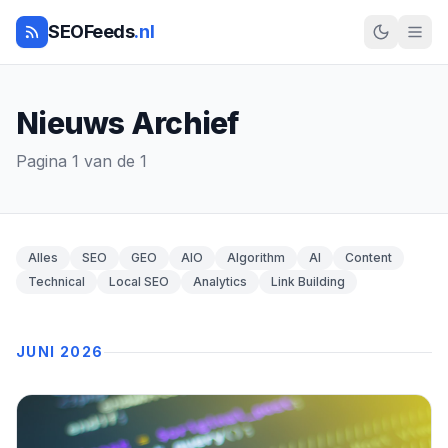
SEOFeeds
.nl
Nieuws Archief
Pagina 1 van de 1
Alles
SEO
GEO
AIO
Algorithm
AI
Content
Technical
Local SEO
Analytics
Link Building
JUNI 2026