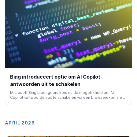
Bing introduceert optie om AI Copilot-
antwoorden uit te schakelen
Microsoft Bing biedt gebruikers nu de mogelijkheid om AI
Copilot-antwoorden uit te schakelen via een browserextensie of
door '-ai' toe te voegen aan zoekopdrachten. Dit geeft
gebruikers meer controle over hun zoekervaring en volgt op
feedback over de wens naar keuze.
APRIL 2026