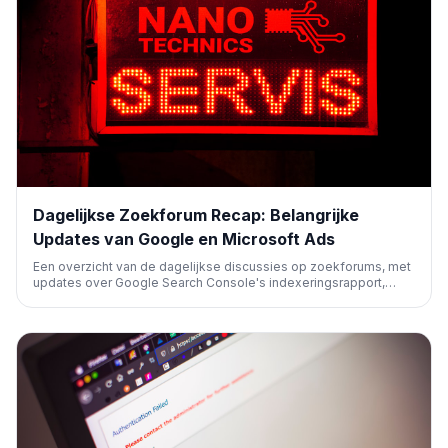
Dagelijkse Zoekforum Recap: Belangrijke
Updates van Google en Microsoft Ads
Een overzicht van de dagelijkse discussies op zoekforums, met
updates over Google Search Console's indexeringsrapport,
nieuwe functies in Google Ads (o.a. AI-afbeeldingen en
klikstatistieken) en de uitbreiding van Microsoft Advertising's Ad
Preview Hub voor PMax-campagnes. Ook beleidswijzigingen
voor sociale casinospellen.