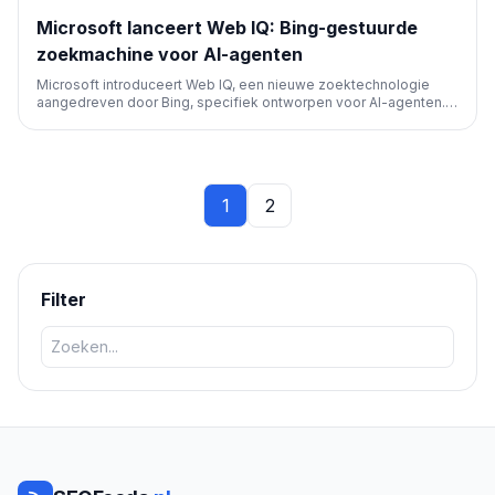
Microsoft lanceert Web IQ: Bing-gestuurde
zoekmachine voor AI-agenten
Microsoft introduceert Web IQ, een nieuwe zoektechnologie
aangedreven door Bing, specifiek ontworpen voor AI-agenten.
Dit markeert een belangrijke stap in de evolutie van
zoekmachines en de interactie van AI met webcontent, wat grote
implicaties heeft voor SEO.
1
2
Filter