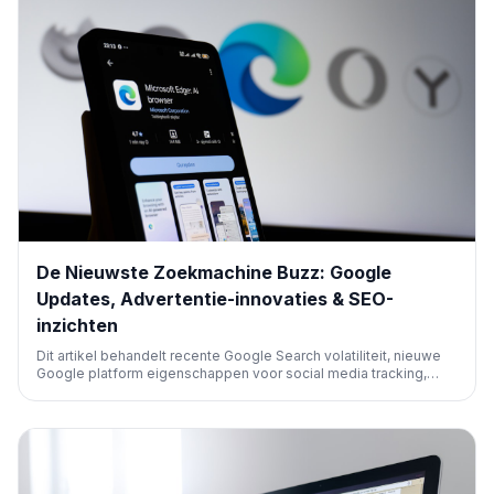
De Nieuwste Zoekmachine Buzz: Google
Updates, Advertentie-innovaties & SEO-
inzichten
Dit artikel behandelt recente Google Search volatiliteit, nieuwe
Google platform eigenschappen voor social media tracking,
belangrijke Google Ads updates zoals lead journey mapping en
biedstrategieën, nieuws over Microsoft Ads, en ontwikkelingen
bij ChatGPT Ads, wat een uitgebreide recap biedt van SEO en
advertentie-innovaties.