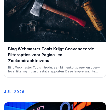
Bing Webmaster Tools Krijgt Geavanceerde
Filteropties voor Pagina- en
Zoekopdrachtniveau
Bing Webmaster Tools introduceert binnenkort page- en query-
level filtering in zijn prestatierapporten. Deze langverwachte
functie, vergelijkbaar met Google Search Console, zal SEO-
professionals helpen bij een diepere analyse van zoekdata, wat
de optimalisatie van websites voor Bing verbetert.
JULI 2026