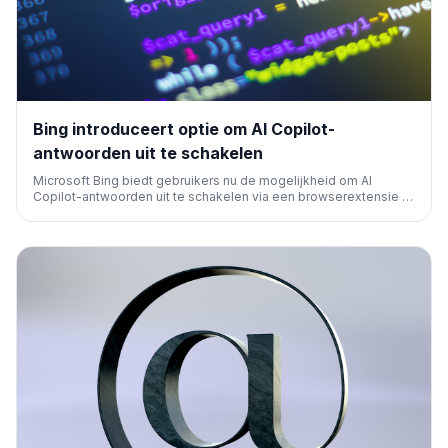
Bing introduceert optie om AI Copilot-
antwoorden uit te schakelen
Microsoft Bing biedt gebruikers nu de mogelijkheid om AI
Copilot-antwoorden uit te schakelen via een browserextensie of
door '-ai' toe te voegen aan zoekopdrachten. Dit geeft
gebruikers meer controle over hun zoekervaring en volgt op
feedback over de wens naar keuze.