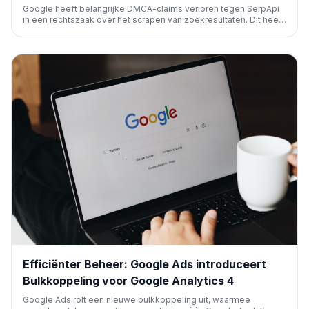
Google heeft belangrijke DMCA-claims verloren tegen SerpApi
in een rechtszaak over het scrapen van zoekresultaten. Dit heeft
implicaties voor de manier waarop data van zoekmachines mag
worden gebruikt en kan de concurrentie in de SEO-toolmarkt
beïnvloeden.
Efficiënter Beheer: Google Ads introduceert
Bulkkoppeling voor Google Analytics 4
Google Ads rolt een nieuwe bulkkoppeling uit, waarmee