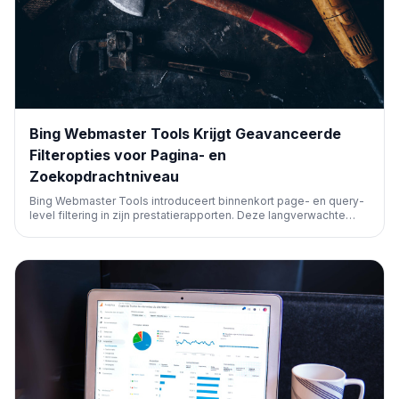
Bing Webmaster Tools Krijgt Geavanceerde
Filteropties voor Pagina- en
Zoekopdrachtniveau
Bing Webmaster Tools introduceert binnenkort page- en query-
level filtering in zijn prestatierapporten. Deze langverwachte
functie, vergelijkbaar met Google Search Console, zal SEO-
professionals helpen bij een diepere analyse van zoekdata, wat
de optimalisatie van websites voor Bing verbetert.