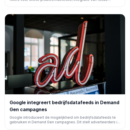
keyphrases en AI-gedrafte metadata (Premium). Dit stroomlijnt
SEO-taken, vooral voor grote sites en e-commerce, en maakt
bulkfixes en AI-ondersteunde contentcreatie mogelijk.
Google integreert bedrijfsdatafeeds in Demand
Gen campagnes
Google introduceert de mogelijkheid om bedrijfsdatafeeds te
gebruiken in Demand Gen campagnes. Dit stelt adverteerders in
staat om dynamischere en relevantere advertenties te creëren,