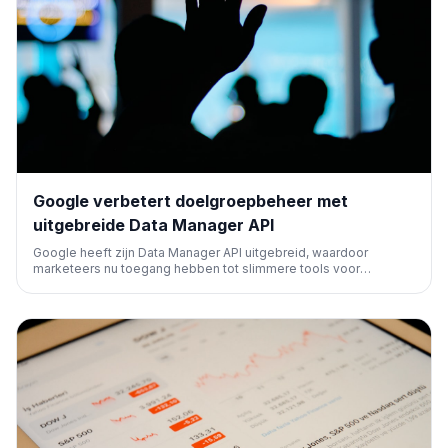
Google verbetert doelgroepbeheer met
uitgebreide Data Manager API
Google heeft zijn Data Manager API uitgebreid, waardoor
marketeers nu toegang hebben tot slimmere tools voor
doelgroepbeheer. Deze update belooft geavanceerdere
segmentatie en targetingmogelijkheden voor effectievere
campagnes en een dieper inzicht in klantdata.