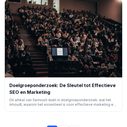
fabrikanten.
Doelgroeponderzoek: De Sleutel tot Effectieve
SEO en Marketing
Dit artikel van Semrush duikt in doelgroeponderzoek: wat het
inhoudt, waarom het essentieel is voor effectieve marketing en
productontwikkeling, en hoe je het in zes stappen uitvoert. Het
benadrukt het belang van diverse databronnen voor accurate
inzichten.