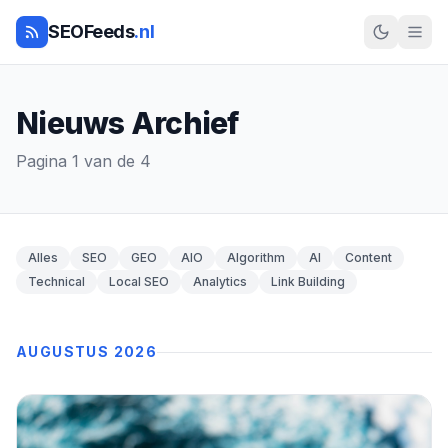
SEOFeeds
.nl
Nieuws Archief
Pagina 1 van de 4
Alles
SEO
GEO
AIO
Algorithm
AI
Content
Technical
Local SEO
Analytics
Link Building
AUGUSTUS 2026