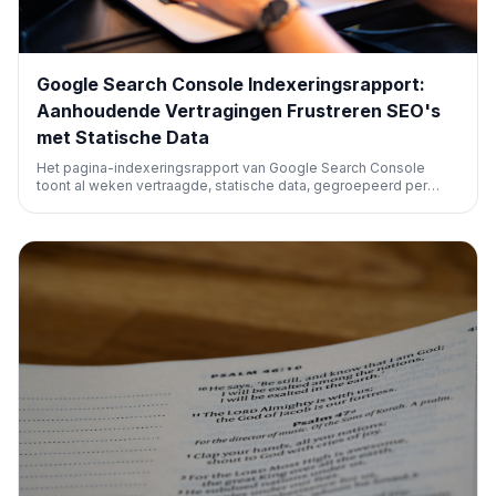
Google Search Console Indexeringsrapport:
Aanhoudende Vertragingen Frustreren SEO's
met Statische Data
Het pagina-indexeringsrapport van Google Search Console
toont al weken vertraagde, statische data, gegroepeerd per
week in plaats van dagelijks. Dit bemoeilijkt snelle analyse en
debugging van indexeringsproblemen voor SEO-professionals,
ondanks dat Google op de hoogte is van het probleem en
hopelijk werkt aan een oplossing.