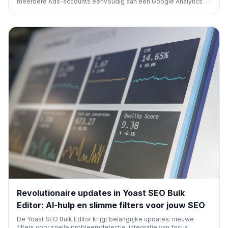
meerdere Ads-accounts eenvoudig aan één Google Analytics 4-
property kunnen worden gekoppeld. Dit bespaart tijd en
stroomlijnt het delen van data voor marketeers, wat cruciaal is
voor een geïntegreerde analyse.
Revolutionaire updates in Yoast SEO Bulk
Editor: AI-hulp en slimme filters voor jouw SEO
De Yoast SEO Bulk Editor krijgt belangrijke updates: nieuwe
filters voor snelle probleemdetectie, integratie van focus