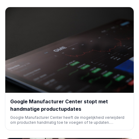
wat de targeting en efficiëntie van vraaggenererende
campagnes aanzienlijk verbetert.
Google Manufacturer Center stopt met
handmatige productupdates
Google Manufacturer Center heeft de mogelijkheid verwijderd
om producten handmatig toe te voegen of te updaten.
Gebruikers moeten nu de API of een productbestand uploaden.
Deze wijziging, die al eerder was aangekondigd, heeft invloed
op het beheer van productgegevens voor adverteerders en