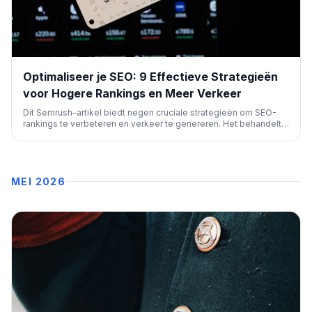
Optimaliseer je SEO: 9 Effectieve Strategieën
voor Hogere Rankings en Meer Verkeer
Dit Semrush-artikel biedt negen cruciale strategieën om SEO-
rankings te verbeteren en verkeer te genereren. Het behandelt
contentupdates, targeting van zoekwoorden met lage
concurrentie, UX-verbeteringen en on-page SEO, met nadruk op
aanpassing aan AI-gestuurde zoekopdrachten.
MEI 2026