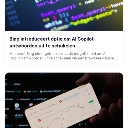
Bing introduceert optie om AI Copilot-
antwoorden uit te schakelen
Microsoft Bing biedt gebruikers nu de mogelijkheid om AI
Copilot-antwoorden uit te schakelen via een browserextensie of
door '-ai' toe te voegen aan zoekopdrachten. Dit geeft
gebruikers meer controle over hun zoekervaring en volgt op
feedback over de wens naar keuze.