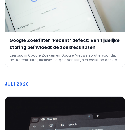
Google Zoekfilter 'Recent' defect: Een tijdelijke
storing beïnvloedt de zoekresultaten
Een bug in Google Zoeken en Google Nieuws zorgt ervoor dat
de 'Recent' filter, inclusief 'afgelopen uur', niet werkt op desktop
en mobiel. Gebruikers kunnen tijdelijk sorteren op datum als
workaround.
JULI 2026