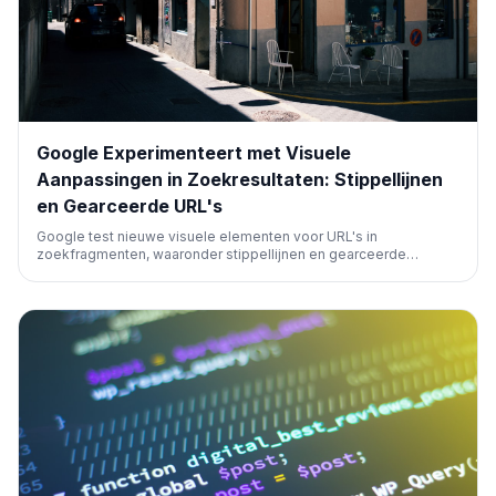
Google Experimenteert met Visuele
Aanpassingen in Zoekresultaten: Stippellijnen
en Gearceerde URL's
Google test nieuwe visuele elementen voor URL's in
zoekfragmenten, waaronder stippellijnen en gearceerde
achtergronden. Dit volgt op eerdere tests voor sitelinks in
gesponsorde resultaten, wat de gebruikerservaring van de SERP
beïnvloedt.