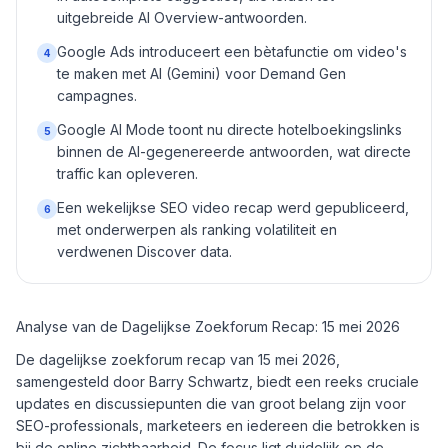
uitgebreide AI Overview-antwoorden.
Google Ads introduceert een bètafunctie om video's
4
te maken met AI (Gemini) voor Demand Gen
campagnes.
Google AI Mode toont nu directe hotelboekingslinks
5
binnen de AI-gegenereerde antwoorden, wat directe
traffic kan opleveren.
Een wekelijkse SEO video recap werd gepubliceerd,
6
met onderwerpen als ranking volatiliteit en
verdwenen Discover data.
Analyse van de Dagelijkse Zoekforum Recap: 15 mei 2026
De dagelijkse zoekforum recap van 15 mei 2026,
samengesteld door Barry Schwartz, biedt een reeks cruciale
updates en discussiepunten die van groot belang zijn voor
SEO-professionals, marketeers en iedereen die betrokken is
bij de online zichtbaarheid. De focus ligt duidelijk op de