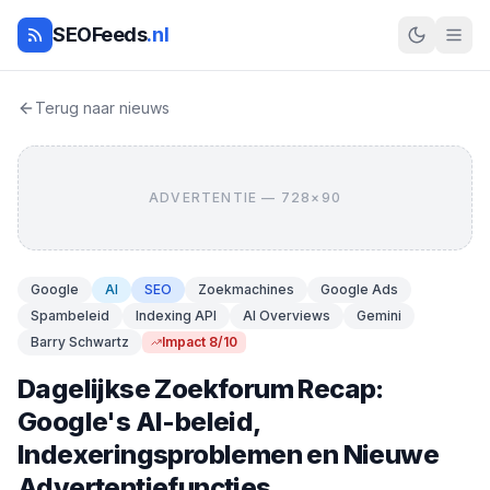
SEOFeeds
.nl
Terug naar nieuws
ADVERTENTIE — 728×90
Google
AI
SEO
Zoekmachines
Google Ads
Spambeleid
Indexing API
AI Overviews
Gemini
Barry Schwartz
Impact 8/10
Dagelijkse Zoekforum Recap:
Google's AI-beleid,
Indexeringsproblemen en Nieuwe
Advertentiefuncties