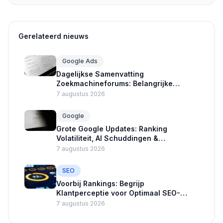
Gerelateerd nieuws
Google Ads
Dagelijkse Samenvatting
Zoekmachineforums: Belangrijke
Updates Google Ads en Crawlers
7 augustus 2026
Google
Grote Google Updates: Ranking
Volatiliteit, AI Schuddingen &
Advertentie Nieuws
7 augustus 2026
SEO
Voorbij Rankings: Begrijp
Klantperceptie voor Optimaal SEO-
succes
7 augustus 2026