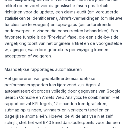
artikel op en voert vier diagnostische fasen parallel uit:
richtlijnen voor de update, een claims-audit (om verouderde
statistieken te identificeren), Ahrefs-vermeldingen (om nieuwe
functies toe te voegen) en topic-gaps (om ontbrekende
onderwerpen te vinden die concurrenten behandelen). Een
favoriete functie is de "Preview"-fase, die een side-by-side
vergelijking toont van het originele artikel en de voorgestelde
wijzigingen, waardoor gebruikers per wijziging kunnen
accepteren of weigeren.
Maandelijkse rapportages automatiseren
Het genereren van gedetailleerde maandelijkse
performancerapporten kan tijdrovend zijn. Agent A
automatiseert dit proces volledig door gegevens van Google
Search Console en Ahrefs Web Analytics te combineren. Het
rapport omvat KPI-tegels, 12-maanden trendgrafieken,
submap-splitsingen, winnaars-en-verliezers tabellen en
dagelijkse anomalieën. Hoewel de AI de analyse niet zelf
schrijft, stelt het wel 6-10 kandidaat-bulletpoints voor die een