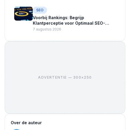
SEO
Voorbij Rankings: Begrijp
Klantperceptie voor Optimaal SEO-
succes
7 augustus 2026
ADVERTENTIE — 300×250
Over de auteur