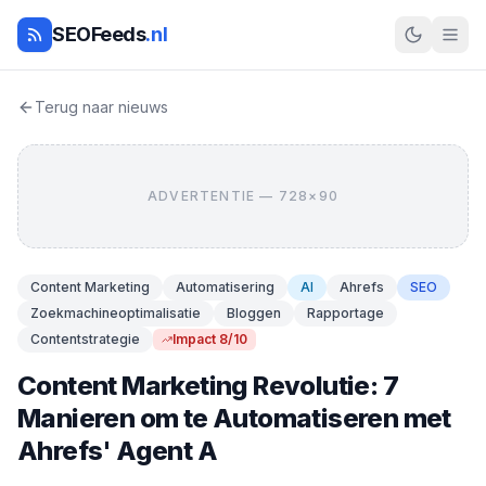
SEOFeeds
.nl
Terug naar nieuws
ADVERTENTIE — 728×90
Content Marketing
Automatisering
AI
Ahrefs
SEO
Zoekmachineoptimalisatie
Bloggen
Rapportage
Contentstrategie
Impact 8/10
Content Marketing Revolutie: 7
Manieren om te Automatiseren met
Ahrefs' Agent A