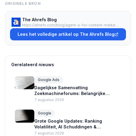
ORIGINELE BRON
The Ahrefs Blog
https://ahrefs.com/blog/agent-a-for-content-marketing/
Lees het volledige artikel op The Ahrefs Blog
Gerelateerd nieuws
Google Ads
Dagelijkse Samenvatting
Zoekmachineforums: Belangrijke
Updates Google Ads en Crawlers
7 augustus 2026
Google
Grote Google Updates: Ranking
Volatiliteit, AI Schuddingen &
Advertentie Nieuws
7 augustus 2026