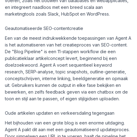
voeren, zoals het bouwen van databases en webapplicaties,
en integreert naadloos met een breed scala aan
marketingtools zoals Slack, HubSpot en WordPress.
Geautomatiseerde SEO-contentcreatie
Een van de meest indrukwekkende toepassingen van Agent A
is het automatiseren van het creatieproces van SEO-content.
De "Blog Pipeline" is een 11-stappen workflow die een
publicatieklaar artikelconcept levert, beginnend bij een
doelzoekwoord. Agent A voert sequentieel keyword
research, SERP-analyse, topic snapshots, outline-generatie,
conceptschrijven, interne linking, beeldgeneratie en opmaak
uit. Gebruikers kunnen de output in elke fase bekijken en
bewerken, en zelfs feedback geven via een chatbox om de
toon en stijl aan te passen, of eigen stijlgidsen uploaden.
Oude artikelen updaten en verkeersdaling tegengaan
Het bijhouden van een grote blog is een enorme uitdaging.
Agent A pakt dit aan met een geautomatiseerd updateproces.
Door simpelweg een URL in te voeren, haalt de pipeline het