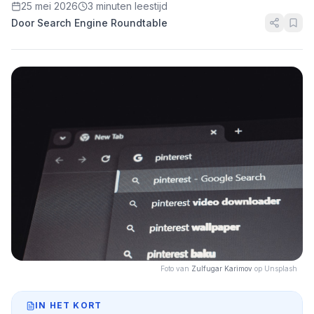
25 mei 2026
3 minuten leestijd
Door Search Engine Roundtable
Foto van
Zulfugar Karimov
op Unsplash
IN HET KORT