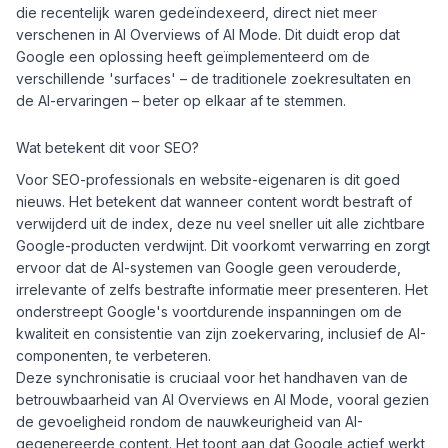
die recentelijk waren gedeïndexeerd, direct niet meer
verschenen in AI Overviews of AI Mode. Dit duidt erop dat
Google een oplossing heeft geïmplementeerd om de
verschillende 'surfaces' – de traditionele zoekresultaten en
de AI-ervaringen – beter op elkaar af te stemmen.
Wat betekent dit voor SEO?
Voor SEO-professionals en website-eigenaren is dit goed
nieuws. Het betekent dat wanneer content wordt bestraft of
verwijderd uit de index, deze nu veel sneller uit alle zichtbare
Google-producten verdwijnt. Dit voorkomt verwarring en zorgt
ervoor dat de AI-systemen van Google geen verouderde,
irrelevante of zelfs bestrafte informatie meer presenteren. Het
onderstreept Google's voortdurende inspanningen om de
kwaliteit en consistentie van zijn zoekervaring, inclusief de AI-
componenten, te verbeteren.
Deze synchronisatie is cruciaal voor het handhaven van de
betrouwbaarheid van AI Overviews en AI Mode, vooral gezien
de gevoeligheid rondom de nauwkeurigheid van AI-
gegenereerde content. Het toont aan dat Google actief werkt