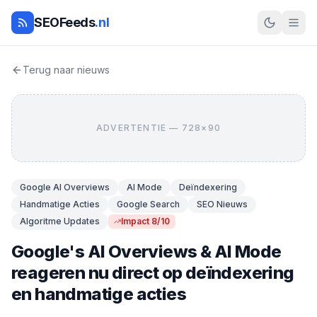
SEOFeeds
.nl
Terug naar nieuws
ADVERTENTIE — 728×90
Google AI Overviews
AI Mode
Deïndexering
Handmatige Acties
Google Search
SEO Nieuws
Algoritme Updates
Impact 8/10
Google's AI Overviews & AI Mode
reageren nu direct op deïndexering
en handmatige acties