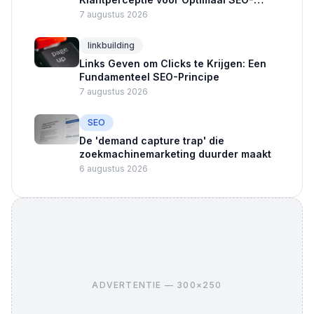
succes
7 augustus 2026
linkbuilding
Links Geven om Clicks te Krijgen: Een
Fundamenteel SEO-Principe
7 augustus 2026
SEO
De 'demand capture trap' die
zoekmachinemarketing duurder maakt
6 augustus 2026
ADVERTENTIE — 300×250