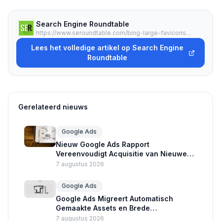
Search Engine Roundtable
https://www.seroundtable.com/bing-large-favicons-top-ads-41437.html
Lees het volledige artikel op Search Engine
Roundtable
Gerelateerd nieuws
Google Ads
Nieuw Google Ads Rapport
Vereenvoudigt Acquisitie van Nieuwe
Klanten
7 augustus 2026
Google Ads
Google Ads Migreert Automatisch
Gemaakte Assets en Brede
Zoekwoorden naar AI Max
7 augustus 2026