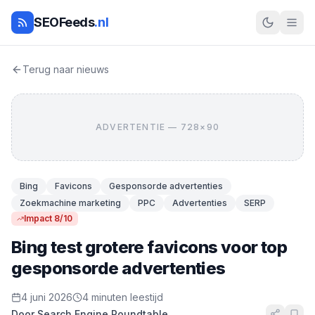
SEOFeeds
.nl
Terug naar nieuws
ADVERTENTIE — 728×90
Bing
Favicons
Gesponsorde advertenties
Zoekmachine marketing
PPC
Advertenties
SERP
Impact 8/10
Bing test grotere favicons voor top
gesponsorde advertenties
4 juni 2026
4 minuten leestijd
Door Search Engine Roundtable