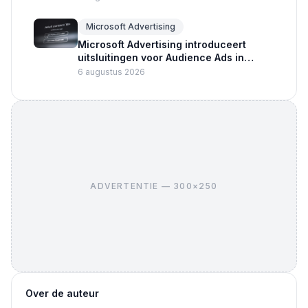
Microsoft Advertising
Microsoft Advertising introduceert
uitsluitingen voor Audience Ads in
Performance Max
6 augustus 2026
ADVERTENTIE — 300×250
Over de auteur