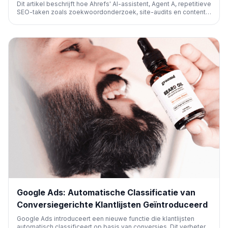
Dit artikel beschrijft hoe Ahrefs' AI-assistent, Agent A, repetitieve
SEO-taken zoals zoekwoordonderzoek, site-audits en content-
analyse kan automatiseren. Het stelt SEO-professionals in staat
zich te richten op strategie in plaats van handmatig onderhoud.
Google Ads: Automatische Classificatie van
Conversiegerichte Klantlijsten Geïntroduceerd
Google Ads introduceert een nieuwe functie die klantlijsten
automatisch classificeert op basis van conversies. Dit verbetert