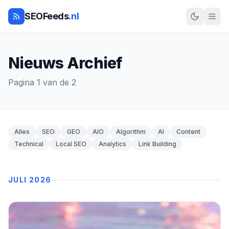
SEOFeeds
.nl
Nieuws Archief
Pagina 1 van de 2
Alles
SEO
GEO
AIO
Algorithm
AI
Content
Technical
Local SEO
Analytics
Link Building
JULI 2026