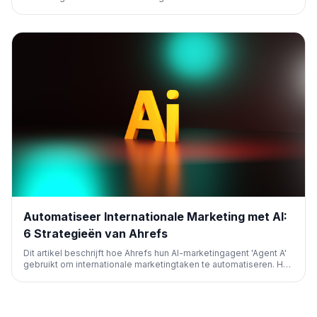
repetitief SEO-werk automatiseert, content creëert, kennis
organiseert en marketingprocessen stroomlijnt, waardoor je je
kunt richten op strategie.
Automatiseer Internationale Marketing met AI:
6 Strategieën van Ahrefs
Dit artikel beschrijft hoe Ahrefs hun AI-marketingagent 'Agent A'
gebruikt om internationale marketingtaken te automatiseren. Het
behandelt onder andere meertalige contentcreatie,
beeldvertaling, casestudy-generatie en YouTube-scripting.