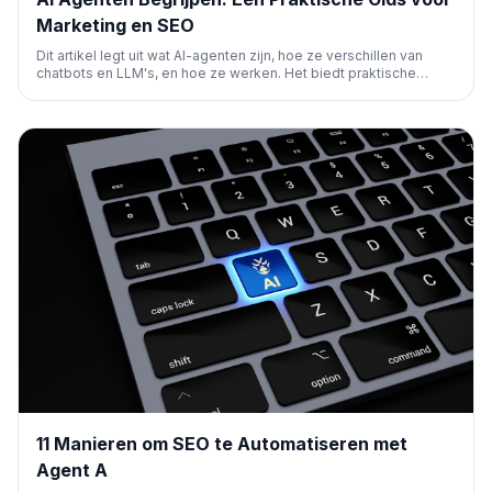
Marketing en SEO
Dit artikel legt uit wat AI-agenten zijn, hoe ze verschillen van
chatbots en LLM's, en hoe ze werken. Het biedt praktische
voorbeelden voor marketeers, inclusief Ahrefs' Agent A voor
SEO-automatisering, en een stappenplan om ermee te
beginnen.
11 Manieren om SEO te Automatiseren met
Agent A