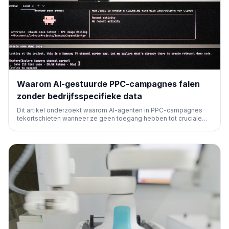
Waarom AI-gestuurde PPC-campagnes falen
zonder bedrijfsspecifieke data
Dit artikel onderzoekt waarom AI-agenten in PPC-campagnes
tekortschieten wanneer ze geen toegang hebben tot cruciale
bedrijfsspecifieke data. Het benadrukt de noodzaak van
menselijke input en diepgaande bedrijfscontext voor
succesvolle automatisering en winstgevendheid.