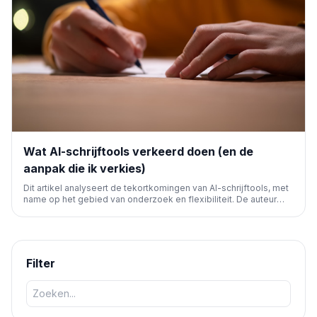
Wat AI-schrijftools verkeerd doen (en de
aanpak die ik verkies)
Dit artikel analyseert de tekortkomingen van AI-schrijftools, met
name op het gebied van onderzoek en flexibiliteit. De auteur
pleit voor directe inzet van LLM's met eigen data en processen,
wat leidt tot hogere kwaliteit en betere schaalbaarheid voor
zowel 'searchable' als 'shareable' content.
Filter