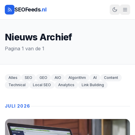
SEOFeeds
.nl
Nieuws Archief
Pagina 1 van de 1
Alles
SEO
GEO
AIO
Algorithm
AI
Content
Technical
Local SEO
Analytics
Link Building
JULI 2026