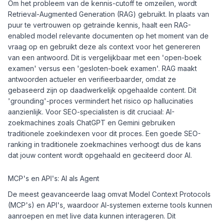
Om het probleem van de kennis-cutoff te omzeilen, wordt
Retrieval-Augmented Generation (RAG) gebruikt. In plaats van
puur te vertrouwen op getrainde kennis, haalt een RAG-
enabled model relevante documenten op het moment van de
vraag op en gebruikt deze als context voor het genereren
van een antwoord. Dit is vergelijkbaar met een 'open-boek
examen' versus een 'gesloten-boek examen'. RAG maakt
antwoorden actueler en verifieerbaarder, omdat ze
gebaseerd zijn op daadwerkelijk opgehaalde content. Dit
'grounding'-proces vermindert het risico op hallucinaties
aanzienlijk. Voor SEO-specialisten is dit cruciaal: AI-
zoekmachines zoals ChatGPT en Gemini gebruiken
traditionele zoekindexen voor dit proces. Een goede SEO-
ranking in traditionele zoekmachines verhoogt dus de kans
dat jouw content wordt opgehaald en geciteerd door AI.
MCP's en API's: AI als Agent
De meest geavanceerde laag omvat Model Context Protocols
(MCP's) en API's, waardoor AI-systemen externe tools kunnen
aanroepen en met live data kunnen interageren. Dit