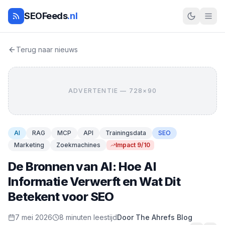
SEOFeeds
.nl
Terug naar nieuws
ADVERTENTIE — 728×90
AI
RAG
MCP
API
Trainingsdata
SEO
Marketing
Zoekmachines
Impact 9/10
De Bronnen van AI: Hoe AI
Informatie Verwerft en Wat Dit
Betekent voor SEO
7 mei 2026
8 minuten leestijd
Door The Ahrefs Blog