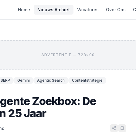
Home
Nieuws Archief
Vacatures
Over Ons
C
ADVERTENTIE — 728×90
SERP
Gemini
Agentic Search
Contentstrategie
ligente Zoekbox: De
n 25 Jaar
nd