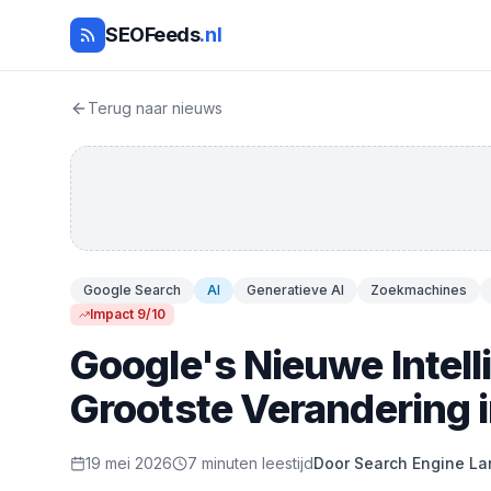
SEOFeeds
.nl
Terug naar nieuws
Google Search
AI
Generatieve AI
Zoekmachines
Impact 9/10
Google's Nieuwe Intel
Grootste Verandering i
19 mei 2026
7 minuten leestijd
Door Search Engine La