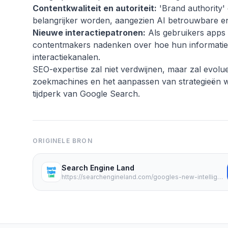
Contentkwaliteit en autoriteit:
'Brand authority' 
belangrijker worden, aangezien AI betrouwbare en 
Nieuwe interactiepatronen:
Als gebruikers app
contentmakers nadenken over hoe hun informatie
interactiekanalen.
SEO-expertise zal niet verdwijnen, maar zal evol
zoekmachines en het aanpassen van strategieën wor
tijdperk van Google Search.
ORIGINELE BRON
Search Engine Land
https://searchengineland.com/googles-new-intelligent-search-box-its-biggest-change-to-the-search-box-in-25-years-477968