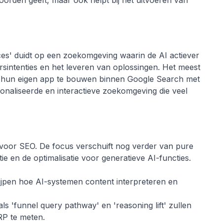
oorden geeft, maar ook helpt bij het uitvoeren van
ces' duidt op een zoekomgeving waarin de AI actiever
sintenties en het leveren van oplossingen. Het meest
m 'hun eigen app te bouwen binnen Google Search met
sonaliseerde en interactieve zoekomgeving die veel
voor SEO. De focus verschuift nog verder van pure
ie en de optimalisatie voor generatieve AI-functies.
jpen hoe AI-systemen content interpreteren en
 'funnel query pathway' en 'reasoning lift' zullen
RP te meten.