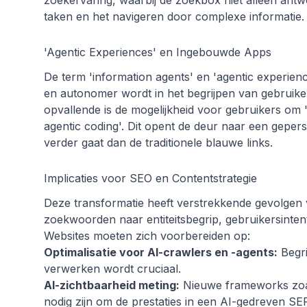
zoekervaring, waarbij de zoekbox niet alleen antw
taken en het navigeren door complexe informatie.
'Agentic Experiences' en Ingebouwde Apps
De term 'information agents' en 'agentic experien
en autonomer wordt in het begrijpen van gebruiker
opvallende is de mogelijkheid voor gebruikers o
agentic coding'. Dit opent de deur naar een geper
verder gaat dan de traditionele blauwe links.
Implicaties voor SEO en Contentstrategie
Deze transformatie heeft verstrekkende gevolgen 
zoekwoorden naar entiteitsbegrip, gebruikersintent
Websites moeten zich voorbereiden op:
Optimalisatie voor AI-crawlers en -agents:
Begri
verwerken wordt cruciaal.
AI-zichtbaarheid meting:
Nieuwe frameworks zoals
nodig zijn om de prestaties in een AI-gedreven SE