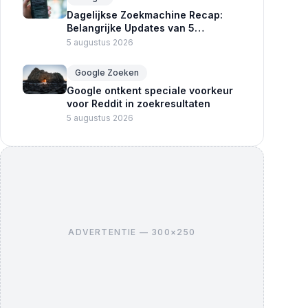
Dagelijkse Zoekmachine Recap:
Belangrijke Updates van 5
Augustus 2026
5 augustus 2026
Google Zoeken
Google ontkent speciale voorkeur
voor Reddit in zoekresultaten
5 augustus 2026
ADVERTENTIE — 300×250